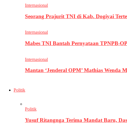
Internasional
Seorang Prajurit TNI di Kab. Dogiyai T
Internasional
Mabes TNI Bantah Pernyataan TPNPB-OPM
Internasional
Mantan ‘Jenderal OPM’ Mathias Wenda M
Politik
Politik
Yusuf Ritangnga Terima Mandat Baru, D