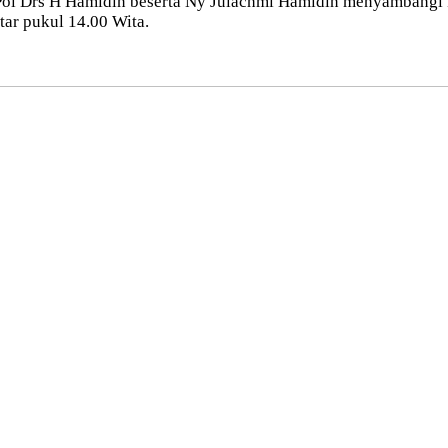
 Pol Drs H Hamidin beserta Ny Julachmi Hamidin menyambangi
tar pukul 14.00 Wita.