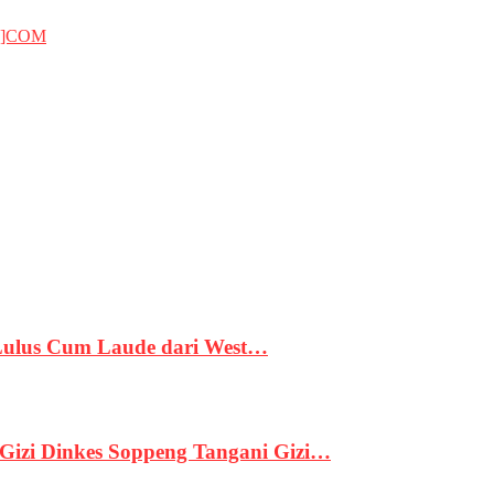
T]COM
 Lulus Cum Laude dari West…
izi Dinkes Soppeng Tangani Gizi…