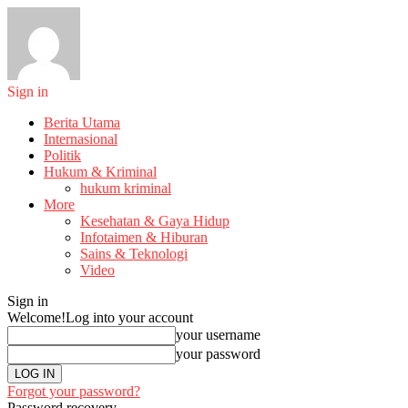
Sign in
Berita Utama
Internasional
Politik
Hukum & Kriminal
hukum kriminal
More
Kesehatan & Gaya Hidup
Infotaimen & Hiburan
Sains & Teknologi
Video
Sign in
Welcome!
Log into your account
your username
your password
Forgot your password?
Password recovery