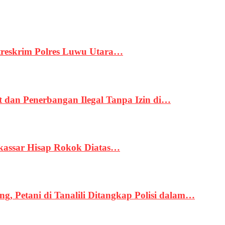
treskrim Polres Luwu Utara…
an Penerbangan Ilegal Tanpa Izin di…
kassar Hisap Rokok Diatas…
, Petani di Tanalili Ditangkap Polisi dalam…