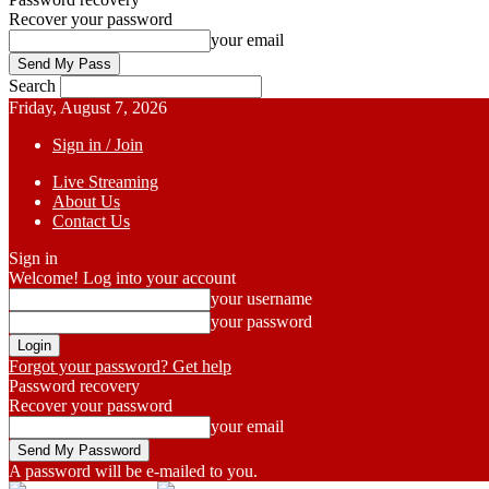
Recover your password
your email
Search
Friday, August 7, 2026
Sign in / Join
Live Streaming
About Us
Contact Us
Sign in
Welcome! Log into your account
your username
your password
Forgot your password? Get help
Password recovery
Recover your password
your email
A password will be e-mailed to you.