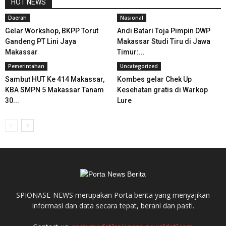
HOT NEWS
Daerah
Nasional
Gelar Workshop, BKPP Torut
Andi Batari Toja Pimpin DWP
Gandeng PT Lini Jaya
Makassar Studi Tiru di Jawa
Makassar
Timur:...
Pemerintahan
Uncategorized
Sambut HUT Ke 414 Makassar,
Kombes gelar Chek Up
KBA SMPN 5 Makassar Tanam
Kesehatan gratis di Warkop
30...
Lure
SPIONASE-NEWS merupakan Porta berita yang menyajikan
informasi dan data secara tepat, berani dan pasti.