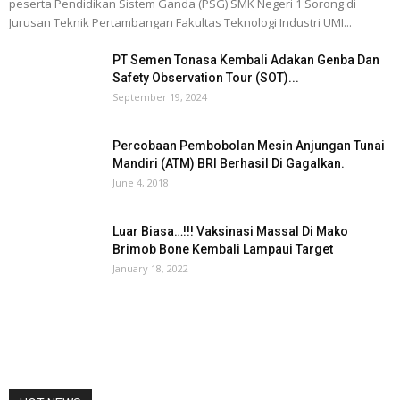
peserta Pendidikan Sistem Ganda (PSG) SMK Negeri 1 Sorong di
Jurusan Teknik Pertambangan Fakultas Teknologi Industri UMI...
PT Semen Tonasa Kembali Adakan Genba Dan
Safety Observation Tour (SOT)...
September 19, 2024
Percobaan Pembobolan Mesin Anjungan Tunai
Mandiri (ATM) BRI Berhasil Di Gagalkan.
June 4, 2018
Luar Biasa…!!! Vaksinasi Massal Di Mako
Brimob Bone Kembali Lampaui Target
January 18, 2022