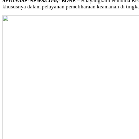
SPIONASE-NEWS.COM,- BONE
– Bhayangkara Pembina Keam
khususnya dalam pelayanan pemeliharaan keamanan di tingk