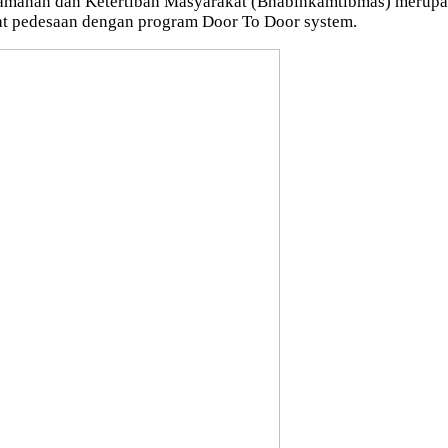
anan dan Ketertiban Masyarakat (Bhabinkamtibmas) merupaka
at pedesaan dengan program Door To Door system.