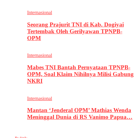
Internasional
Seorang Prajurit TNI di Kab. Dogiyai
Tertembak Oleh Gerilyawan TPNPB-
OPM
Internasional
Mabes TNI Bantah Pernyataan TPNPB-
OPM, Soal Klaim Nihilnya Milisi Gabung
NKRI
Internasional
Mantan ‘Jenderal OPM’ Mathias Wenda
Meninggal Dunia di RS Vanimo Papua…