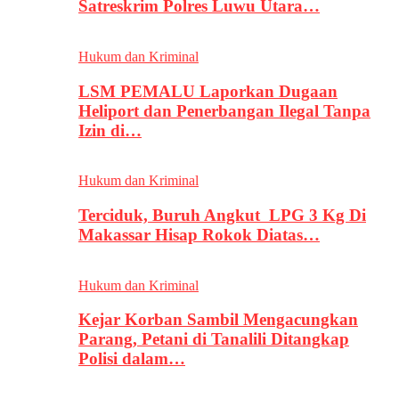
Satreskrim Polres Luwu Utara…
Hukum dan Kriminal
LSM PEMALU Laporkan Dugaan
Heliport dan Penerbangan Ilegal Tanpa
Izin di…
Hukum dan Kriminal
Terciduk, Buruh Angkut LPG 3 Kg Di
Makassar Hisap Rokok Diatas…
Hukum dan Kriminal
Kejar Korban Sambil Mengacungkan
Parang, Petani di Tanalili Ditangkap
Polisi dalam…