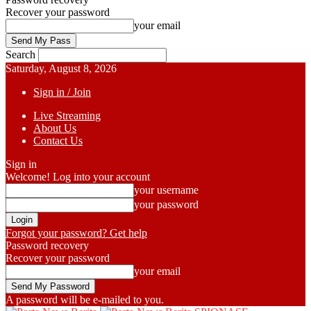
Recover your password
your email
Search
Saturday, August 8, 2026
Sign in / Join
Live Streaming
About Us
Contact Us
Sign in
Welcome! Log into your account
your username
your password
Forgot your password? Get help
Password recovery
Recover your password
your email
A password will be e-mailed to you.