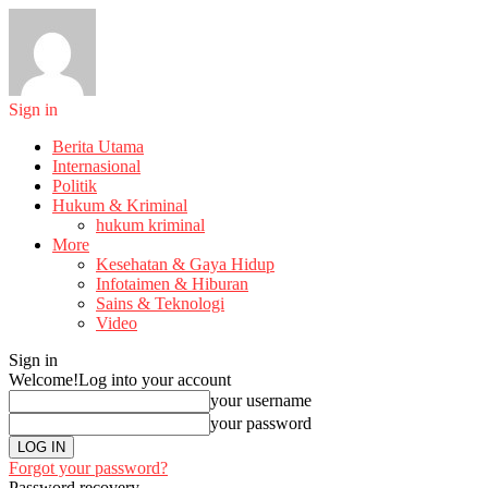
Sign in
Berita Utama
Internasional
Politik
Hukum & Kriminal
hukum kriminal
More
Kesehatan & Gaya Hidup
Infotaimen & Hiburan
Sains & Teknologi
Video
Sign in
Welcome!
Log into your account
your username
your password
Forgot your password?
Password recovery