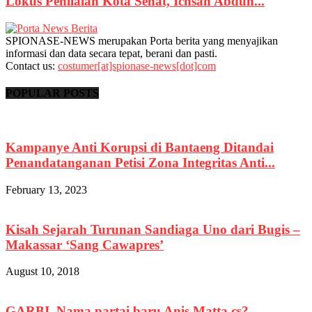
Lokus Penilaian Kota Sehat, Ichsan Abduh...
SPIONASE-NEWS merupakan Porta berita yang menyajikan
informasi dan data secara tepat, berani dan pasti.
Contact us:
costumer[at]spionase-news[dot]com
POPULAR POSTS
Kampanye Anti Korupsi di Bantaeng Ditandai
Penandatanganan Petisi Zona Integritas Anti...
February 13, 2023
Kisah Sejarah Turunan Sandiaga Uno dari Bugis –
Makassar ‘Sang Cawapres’
August 10, 2018
GARBI, Nama partai baru Anis Matta cs?