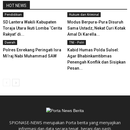
HOT NEWS
Pendidikan
Hukum dan Kriminal
SD Lantera Wakili Kabupaten
Modus Berpura-Pura Disuruh
Toraja Utara Ikuti Lomba ‘Cerita
Sama Ustadz, Nekat Curi Kotak
Rakyat’ di...
Amal Di Karella...
Daerah
TNI - Polri
Polres Enrekang Peringati Isra
Kabid Humas Polda Sulsel:
Mi’raj Nabi Muhammad SAW
Agar Bhabinkamtibmas
Penengah Konflik dan Sisipkan
Pesan...
SPIONASE-NEWS merupakan Porta berita yang menyajikan
informasi dan data secara tepat, berani dan pasti.