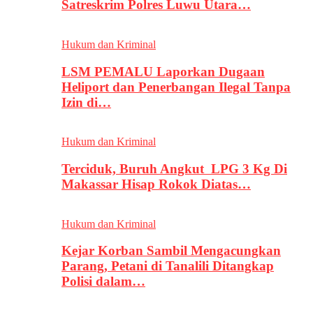
Satreskrim Polres Luwu Utara…
Hukum dan Kriminal
LSM PEMALU Laporkan Dugaan
Heliport dan Penerbangan Ilegal Tanpa
Izin di…
Hukum dan Kriminal
Terciduk, Buruh Angkut LPG 3 Kg Di
Makassar Hisap Rokok Diatas…
Hukum dan Kriminal
Kejar Korban Sambil Mengacungkan
Parang, Petani di Tanalili Ditangkap
Polisi dalam…