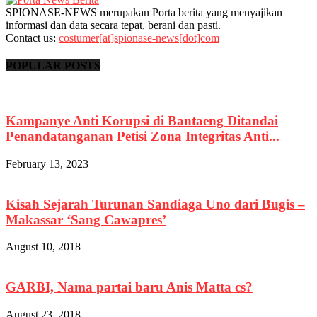
SPIONASE-NEWS merupakan Porta berita yang menyajikan
informasi dan data secara tepat, berani dan pasti.
Contact us:
costumer[at]spionase-news[dot]com
POPULAR POSTS
Kampanye Anti Korupsi di Bantaeng Ditandai
Penandatanganan Petisi Zona Integritas Anti...
February 13, 2023
Kisah Sejarah Turunan Sandiaga Uno dari Bugis –
Makassar ‘Sang Cawapres’
August 10, 2018
GARBI, Nama partai baru Anis Matta cs?
August 23, 2018