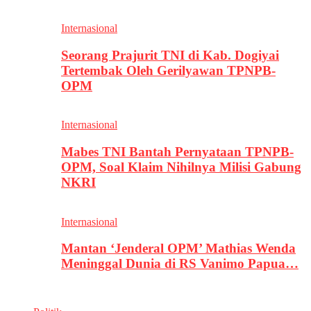
Internasional
Seorang Prajurit TNI di Kab. Dogiyai
Tertembak Oleh Gerilyawan TPNPB-
OPM
Internasional
Mabes TNI Bantah Pernyataan TPNPB-
OPM, Soal Klaim Nihilnya Milisi Gabung
NKRI
Internasional
Mantan ‘Jenderal OPM’ Mathias Wenda
Meninggal Dunia di RS Vanimo Papua…