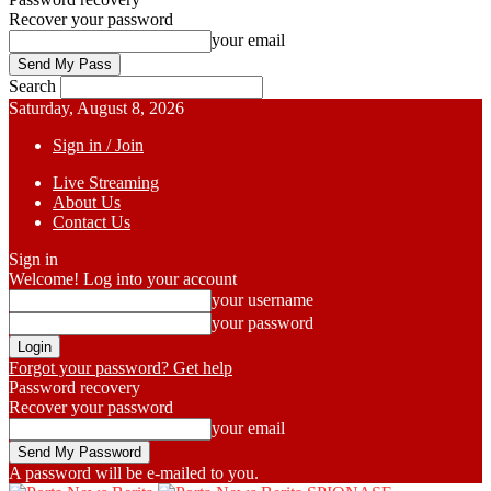
Recover your password
your email
Search
Saturday, August 8, 2026
Sign in / Join
Live Streaming
About Us
Contact Us
Sign in
Welcome! Log into your account
your username
your password
Forgot your password? Get help
Password recovery
Recover your password
your email
A password will be e-mailed to you.