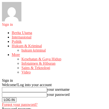
Sign in
Berita Utama
Internasional
Politik
Hukum & Kriminal
hukum kriminal
More
Kesehatan & Gaya Hidup
Infotaimen & Hiburan
Sains & Teknologi
Video
Sign in
Welcome!
Log into your account
your username
your password
Forgot your password?
Password recovery