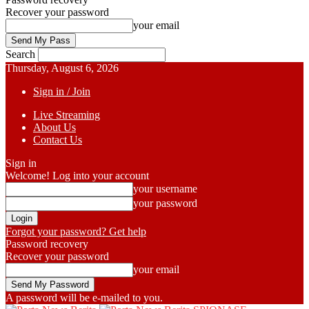
Recover your password
your email
Search
Thursday, August 6, 2026
Sign in / Join
Live Streaming
About Us
Contact Us
Sign in
Welcome! Log into your account
your username
your password
Forgot your password? Get help
Password recovery
Recover your password
your email
A password will be e-mailed to you.