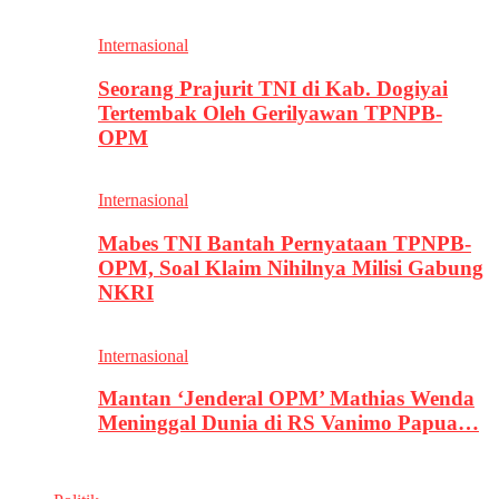
Internasional
Seorang Prajurit TNI di Kab. Dogiyai
Tertembak Oleh Gerilyawan TPNPB-
OPM
Internasional
Mabes TNI Bantah Pernyataan TPNPB-
OPM, Soal Klaim Nihilnya Milisi Gabung
NKRI
Internasional
Mantan ‘Jenderal OPM’ Mathias Wenda
Meninggal Dunia di RS Vanimo Papua…