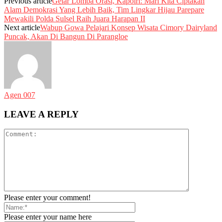
Previous article
Gelar Lomba Orasi, Kapolri: Mari Kita Ciptakan
Alam Demokrasi Yang Lebih Baik, Tim Lingkar Hijau Parepare
Mewakili Polda Sulsel Raih Juara Harapan II
Next article
Wabup Gowa Pelajari Konsep Wisata Cimory Dairyland
Puncak, Akan Di Bangun Di Parangloe
Agen 007
LEAVE A REPLY
Please enter your comment!
Please enter your name here