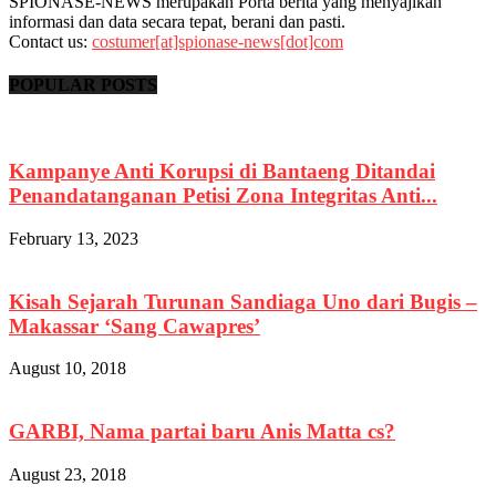
SPIONASE-NEWS merupakan Porta berita yang menyajikan
informasi dan data secara tepat, berani dan pasti.
Contact us:
costumer[at]spionase-news[dot]com
POPULAR POSTS
Kampanye Anti Korupsi di Bantaeng Ditandai
Penandatanganan Petisi Zona Integritas Anti...
February 13, 2023
Kisah Sejarah Turunan Sandiaga Uno dari Bugis –
Makassar ‘Sang Cawapres’
August 10, 2018
GARBI, Nama partai baru Anis Matta cs?
August 23, 2018