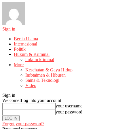
Sign in
Berita Utama
Internasional
Politik
Hukum & Kriminal
hukum kriminal
More
Kesehatan & Gaya Hidup
Infotaimen & Hiburan
Sains & Teknologi
Video
Sign in
Welcome!
Log into your account
your username
your password
Forgot your password?
Password recovery