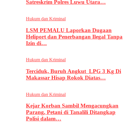
Satreskrim Polres Luwu Utara…
Hukum dan Kriminal
LSM PEMALU Laporkan Dugaan
Heliport dan Penerbangan Ilegal Tanpa
Izin di…
Hukum dan Kriminal
Terciduk, Buruh Angkut LPG 3 Kg Di
Makassar Hisap Rokok Diatas…
Hukum dan Kriminal
Kejar Korban Sambil Mengacungkan
Parang, Petani di Tanalili Ditangkap
Polisi dalam…