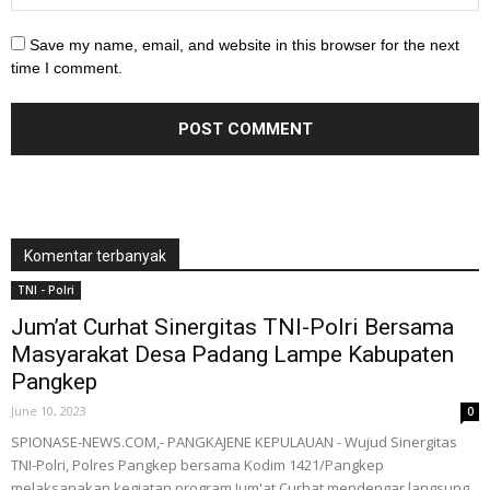
Save my name, email, and website in this browser for the next
time I comment.
Komentar terbanyak
TNI - Polri
Jum’at Curhat Sinergitas TNI-Polri Bersama
Masyarakat Desa Padang Lampe Kabupaten
Pangkep
June 10, 2023
0
SPIONASE-NEWS.COM,- PANGKAJENE KEPULAUAN - Wujud Sinergitas
TNI-Polri, Polres Pangkep bersama Kodim 1421/Pangkep
melaksanakan kegiatan program Jum'at Curhat mendengar langsung