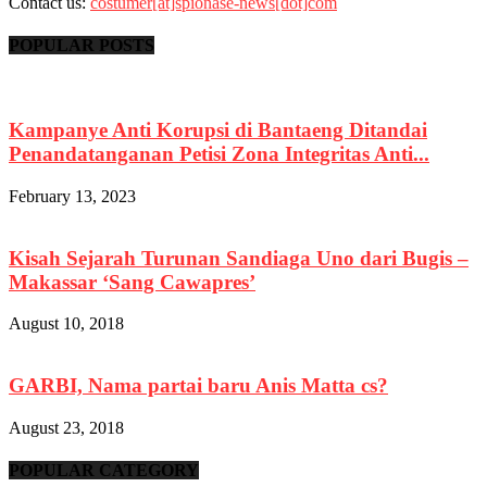
Contact us:
costumer[at]spionase-news[dot]com
POPULAR POSTS
Kampanye Anti Korupsi di Bantaeng Ditandai
Penandatanganan Petisi Zona Integritas Anti...
February 13, 2023
Kisah Sejarah Turunan Sandiaga Uno dari Bugis –
Makassar ‘Sang Cawapres’
August 10, 2018
GARBI, Nama partai baru Anis Matta cs?
August 23, 2018
POPULAR CATEGORY