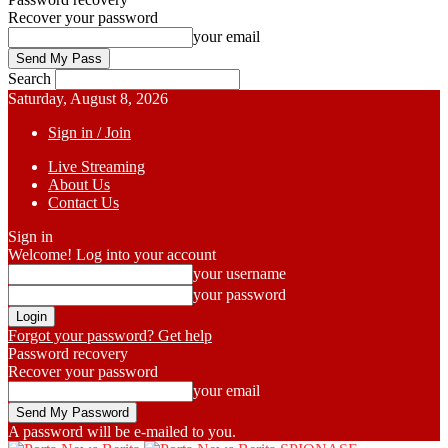
Recover your password
your email
Search
Saturday, August 8, 2026
Sign in / Join
Live Streaming
About Us
Contact Us
Sign in
Welcome! Log into your account
your username
your password
Forgot your password? Get help
Password recovery
Recover your password
your email
A password will be e-mailed to you.