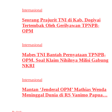
Internasional
Seorang Prajurit TNI di Kab. Dogiyai
Tertembak Oleh Gerilyawan TPNPB-
OPM
Internasional
Mabes TNI Bantah Pernyataan TPNPB-
OPM, Soal Klaim Nihilnya Milisi Gabung
NKRI
Internasional
Mantan ‘Jenderal OPM’ Mathias Wenda
Meninggal Dunia di RS Vanimo Papua…