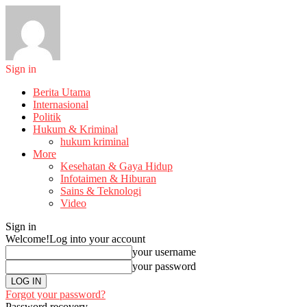
Sign in
Berita Utama
Internasional
Politik
Hukum & Kriminal
hukum kriminal
More
Kesehatan & Gaya Hidup
Infotaimen & Hiburan
Sains & Teknologi
Video
Sign in
Welcome!
Log into your account
your username
your password
Forgot your password?
Password recovery