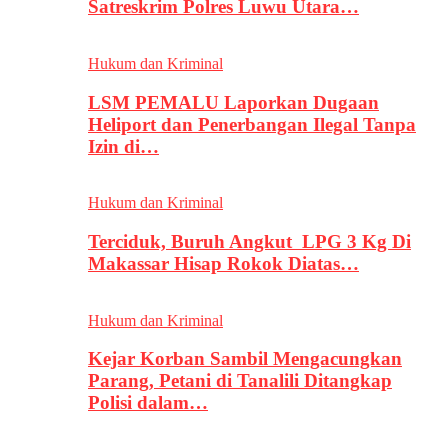
Satreskrim Polres Luwu Utara…
Hukum dan Kriminal
LSM PEMALU Laporkan Dugaan
Heliport dan Penerbangan Ilegal Tanpa
Izin di…
Hukum dan Kriminal
Terciduk, Buruh Angkut LPG 3 Kg Di
Makassar Hisap Rokok Diatas…
Hukum dan Kriminal
Kejar Korban Sambil Mengacungkan
Parang, Petani di Tanalili Ditangkap
Polisi dalam…