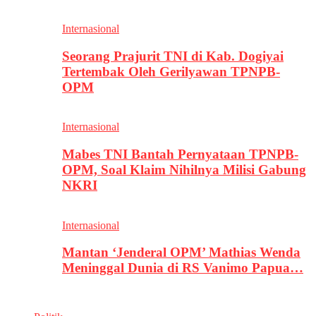
Internasional
Seorang Prajurit TNI di Kab. Dogiyai
Tertembak Oleh Gerilyawan TPNPB-
OPM
Internasional
Mabes TNI Bantah Pernyataan TPNPB-
OPM, Soal Klaim Nihilnya Milisi Gabung
NKRI
Internasional
Mantan ‘Jenderal OPM’ Mathias Wenda
Meninggal Dunia di RS Vanimo Papua…