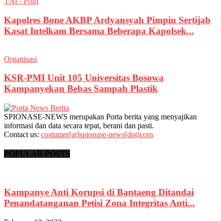
TNI - Polri
Kapolres Bone AKBP Ardyansyah Pimpin Sertijab
Kasat Intelkam Bersama Beberapa Kapolsek...
Organisasi
KSR-PMI Unit 105 Universitas Bosowa
Kampanyekan Bebas Sampah Plastik
SPIONASE-NEWS merupakan Porta berita yang menyajikan
informasi dan data secara tepat, berani dan pasti.
Contact us:
costumer[at]spionase-news[dot]com
POPULAR POSTS
Kampanye Anti Korupsi di Bantaeng Ditandai
Penandatanganan Petisi Zona Integritas Anti...