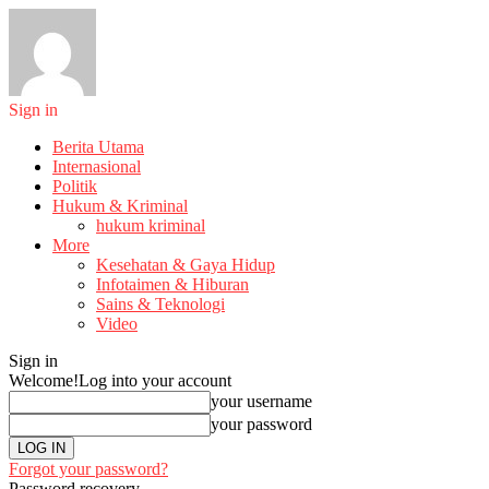
Sign in
Berita Utama
Internasional
Politik
Hukum & Kriminal
hukum kriminal
More
Kesehatan & Gaya Hidup
Infotaimen & Hiburan
Sains & Teknologi
Video
Sign in
Welcome!
Log into your account
your username
your password
Forgot your password?
Password recovery