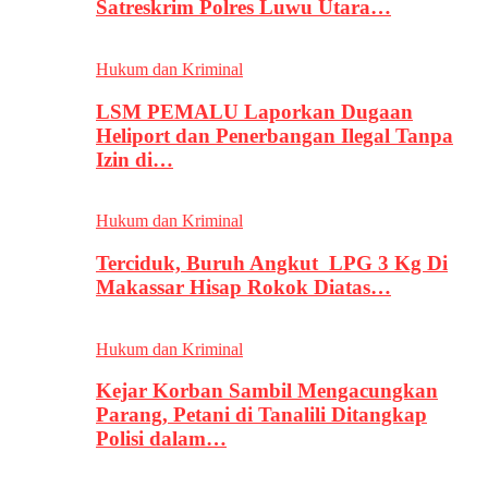
Satreskrim Polres Luwu Utara…
Hukum dan Kriminal
LSM PEMALU Laporkan Dugaan
Heliport dan Penerbangan Ilegal Tanpa
Izin di…
Hukum dan Kriminal
Terciduk, Buruh Angkut LPG 3 Kg Di
Makassar Hisap Rokok Diatas…
Hukum dan Kriminal
Kejar Korban Sambil Mengacungkan
Parang, Petani di Tanalili Ditangkap
Polisi dalam…