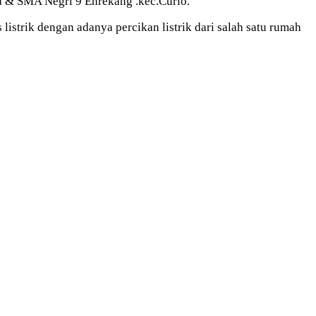
a & SMA Negri 9 Enrekang .kec.Curio.
listrik dengan adanya percikan listrik dari salah satu rumah