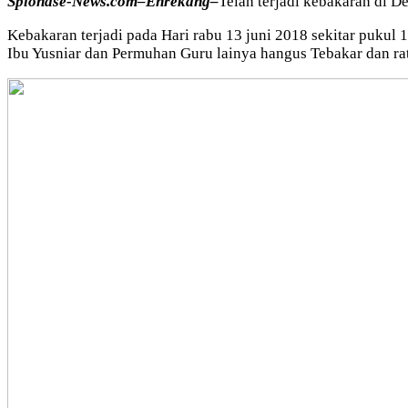
Spionase-News.com–Enrekang–
Telah terjadi kebakaran di 
Kebakaran terjadi pada Hari rabu 13 juni 2018 sekitar pukul 1
Ibu Yusniar dan Permuhan Guru lainya hangus Tebakar dan rat