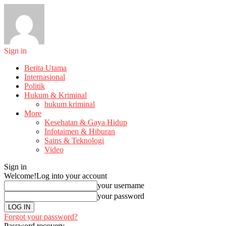
Sign in
Berita Utama
Internasional
Politik
Hukum & Kriminal
hukum kriminal
More
Kesehatan & Gaya Hidup
Infotaimen & Hiburan
Sains & Teknologi
Video
Sign in
Welcome!
Log into your account
your username
your password
Forgot your password?
Password recovery