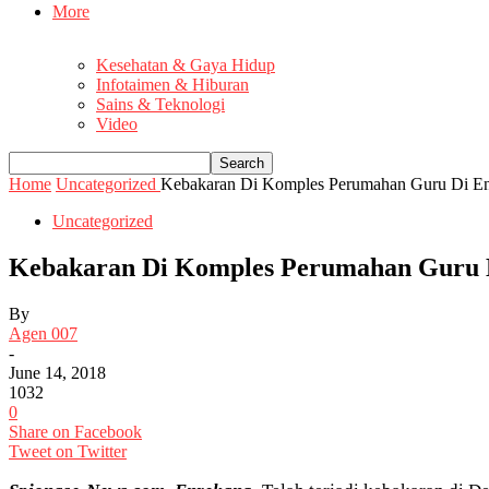
More
Kesehatan & Gaya Hidup
Infotaimen & Hiburan
Sains & Teknologi
Video
Home
Uncategorized
Kebakaran Di Komples Perumahan Guru Di En
Uncategorized
Kebakaran Di Komples Perumahan Guru D
By
Agen 007
-
June 14, 2018
1032
0
Share on Facebook
Tweet on Twitter