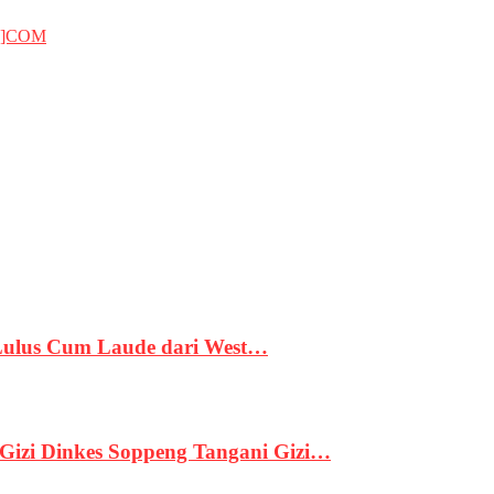
T]COM
 Lulus Cum Laude dari West…
izi Dinkes Soppeng Tangani Gizi…