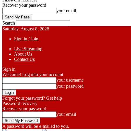
Recover your password
your email
Search
Saturday, August 8, 2026
Sign in / Join
Live Streaming
About Us
Contact Us
Sign in
Welcome! Log into your account
your username
your password
Forgot your password? Get help
Password recovery
Recover your password
your email
A password will be e-mailed to you.