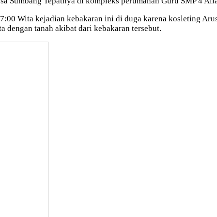
Desa Sumbang Tepatnya di kompleks perumahan Guru SMP 4 All
7:00 Wita kejadian kebakaran ini di duga karena kosleting Arus 
a dengan tanah akibat dari kebakaran tersebut.