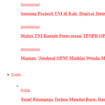
Internasional
Seorang Prajurit TNI di Kab. Dogiyai T
Internasional
Mabes TNI Bantah Pernyataan TPNPB-OPM
Internasional
Mantan ‘Jenderal OPM’ Mathias Wenda M
Politik
Politik
Yusuf Ritangnga Terima Mandat Baru, D