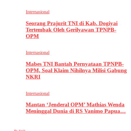
Internasional
Seorang Prajurit TNI di Kab. Dogiyai
Tertembak Oleh Gerilyawan TPNPB-
OPM
Internasional
Mabes TNI Bantah Pernyataan TPNPB-
OPM, Soal Klaim Nihilnya Milisi Gabung
NKRI
Internasional
Mantan ‘Jenderal OPM’ Mathias Wenda
Meninggal Dunia di RS Vanimo Papua…