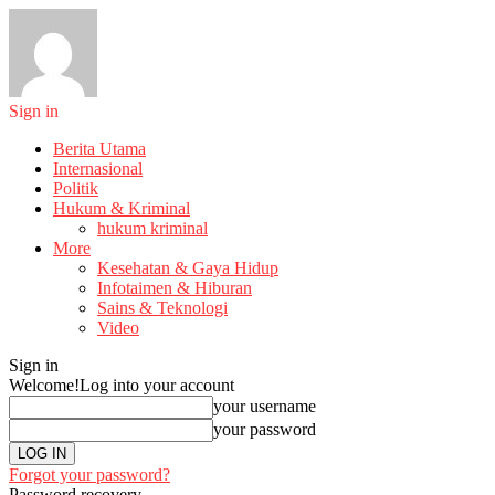
Sign in
Berita Utama
Internasional
Politik
Hukum & Kriminal
hukum kriminal
More
Kesehatan & Gaya Hidup
Infotaimen & Hiburan
Sains & Teknologi
Video
Sign in
Welcome!
Log into your account
your username
your password
Forgot your password?
Password recovery