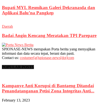
Bupati MYL Resmikan Galeri Dekranasda dan
Aplikasi Balu’na Pangkep
Daerah
Badai Angin Kencang Meratakan TPI Parepare
SPIONASE-NEWS merupakan Porta berita yang menyajikan
informasi dan data secara tepat, berani dan pasti.
Contact us:
costumer[at]spionase-news[dot]com
POPULAR POSTS
Kampanye Anti Korupsi di Bantaeng Ditandai
Penandatanganan Petisi Zona Integritas Anti...
February 13, 2023