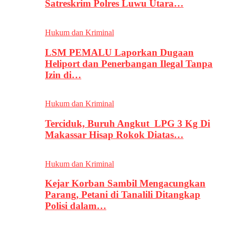
Satreskrim Polres Luwu Utara…
Hukum dan Kriminal
LSM PEMALU Laporkan Dugaan
Heliport dan Penerbangan Ilegal Tanpa
Izin di…
Hukum dan Kriminal
Terciduk, Buruh Angkut LPG 3 Kg Di
Makassar Hisap Rokok Diatas…
Hukum dan Kriminal
Kejar Korban Sambil Mengacungkan
Parang, Petani di Tanalili Ditangkap
Polisi dalam…