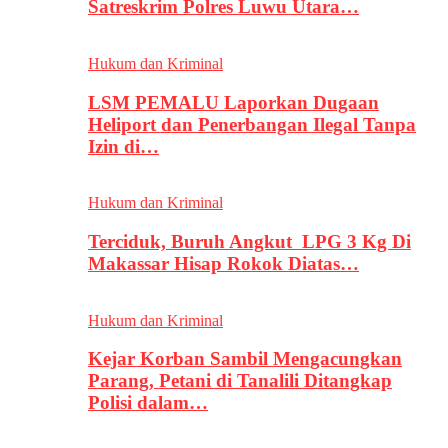
Satreskrim Polres Luwu Utara…
Hukum dan Kriminal
LSM PEMALU Laporkan Dugaan
Heliport dan Penerbangan Ilegal Tanpa
Izin di…
Hukum dan Kriminal
Terciduk, Buruh Angkut LPG 3 Kg Di
Makassar Hisap Rokok Diatas…
Hukum dan Kriminal
Kejar Korban Sambil Mengacungkan
Parang, Petani di Tanalili Ditangkap
Polisi dalam…