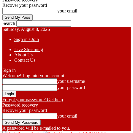
Recover your password
your email
Search
Saturday, August 8, 2026
Sign in / Join
Live Streaming
About Us
Contact Us
Sign in
Welcome! Log into your account
your username
your password
Forgot your password? Get help
Password recovery
Recover your password
your email
A password will be e-mailed to you.