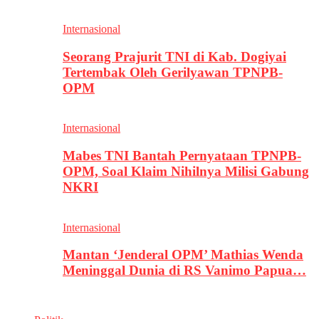
Internasional
Seorang Prajurit TNI di Kab. Dogiyai
Tertembak Oleh Gerilyawan TPNPB-
OPM
Internasional
Mabes TNI Bantah Pernyataan TPNPB-
OPM, Soal Klaim Nihilnya Milisi Gabung
NKRI
Internasional
Mantan ‘Jenderal OPM’ Mathias Wenda
Meninggal Dunia di RS Vanimo Papua…