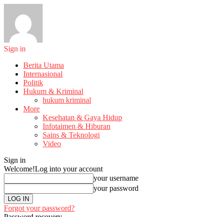
Sign in
Berita Utama
Internasional
Politik
Hukum & Kriminal
hukum kriminal
More
Kesehatan & Gaya Hidup
Infotaimen & Hiburan
Sains & Teknologi
Video
Sign in
Welcome!
Log into your account
your username
your password
Forgot your password?
Password recovery