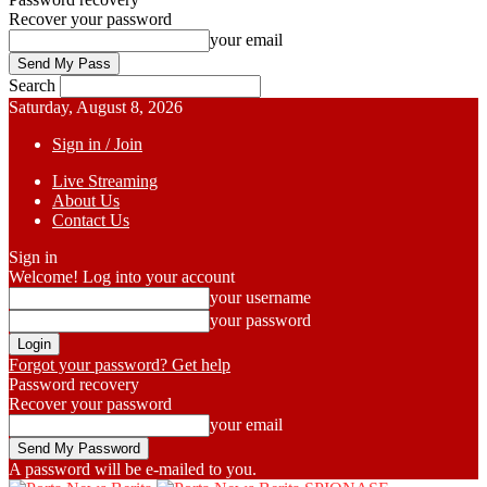
Recover your password
your email
Search
Saturday, August 8, 2026
Sign in / Join
Live Streaming
About Us
Contact Us
Sign in
Welcome! Log into your account
your username
your password
Forgot your password? Get help
Password recovery
Recover your password
your email
A password will be e-mailed to you.