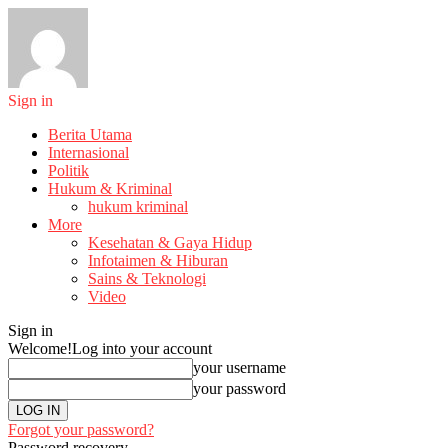
Sign in
Berita Utama
Internasional
Politik
Hukum & Kriminal
hukum kriminal
More
Kesehatan & Gaya Hidup
Infotaimen & Hiburan
Sains & Teknologi
Video
Sign in
Welcome!
Log into your account
your username
your password
Forgot your password?
Password recovery