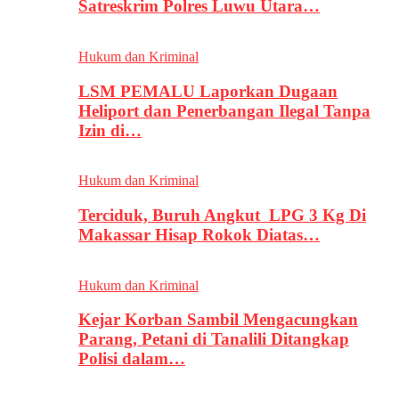
Satreskrim Polres Luwu Utara…
Hukum dan Kriminal
LSM PEMALU Laporkan Dugaan
Heliport dan Penerbangan Ilegal Tanpa
Izin di…
Hukum dan Kriminal
Terciduk, Buruh Angkut LPG 3 Kg Di
Makassar Hisap Rokok Diatas…
Hukum dan Kriminal
Kejar Korban Sambil Mengacungkan
Parang, Petani di Tanalili Ditangkap
Polisi dalam…