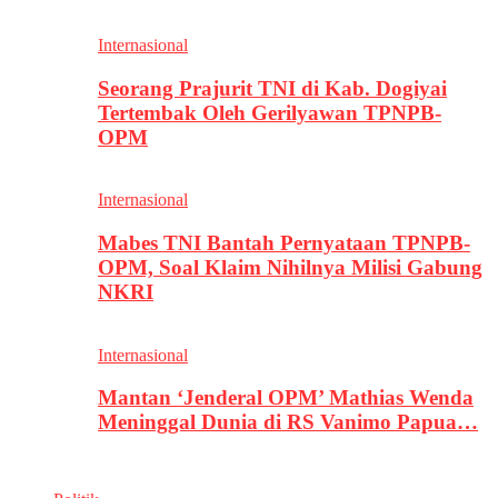
Internasional
Seorang Prajurit TNI di Kab. Dogiyai
Tertembak Oleh Gerilyawan TPNPB-
OPM
Internasional
Mabes TNI Bantah Pernyataan TPNPB-
OPM, Soal Klaim Nihilnya Milisi Gabung
NKRI
Internasional
Mantan ‘Jenderal OPM’ Mathias Wenda
Meninggal Dunia di RS Vanimo Papua…