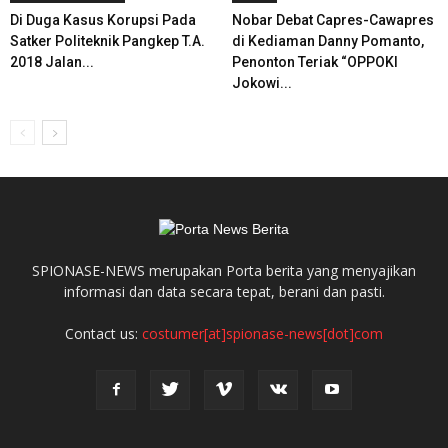
Di Duga Kasus Korupsi Pada
Nobar Debat Capres-Cawapres
Satker Politeknik Pangkep T.A.
di Kediaman Danny Pomanto,
2018 Jalan...
Penonton Teriak “OPPOKI
Jokowi...
SPIONASE-NEWS merupakan Porta berita yang menyajikan
informasi dan data secara tepat, berani dan pasti.
Contact us:
costumer[at]spionase-news[dot]com