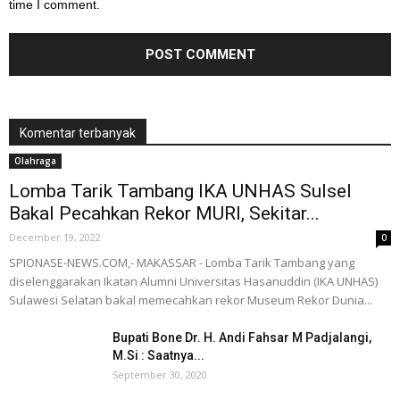
time I comment.
Komentar terbanyak
Olahraga
Lomba Tarik Tambang IKA UNHAS Sulsel
Bakal Pecahkan Rekor MURI, Sekitar...
December 19, 2022
0
SPIONASE-NEWS.COM,- MAKASSAR - Lomba Tarik Tambang yang
diselenggarakan Ikatan Alumni Universitas Hasanuddin (IKA UNHAS)
Sulawesi Selatan bakal memecahkan rekor Museum Rekor Dunia...
Bupati Bone Dr. H. Andi Fahsar M Padjalangi,
M.Si : Saatnya...
September 30, 2020