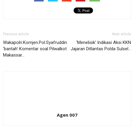
Previous article
Next article
Wakapolri.Komjen.Pol.Syafruddin
‘Menelisik’ Indikasi Aksi KKN
‘bantah’ Komentar soal Pilwalkot
Jajaran Ditlantas Polda Sulsel…
Makassar…
Agen 007