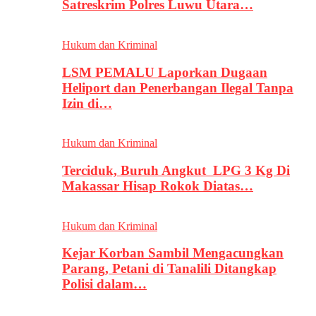
Satreskrim Polres Luwu Utara…
Hukum dan Kriminal
LSM PEMALU Laporkan Dugaan
Heliport dan Penerbangan Ilegal Tanpa
Izin di…
Hukum dan Kriminal
Terciduk, Buruh Angkut LPG 3 Kg Di
Makassar Hisap Rokok Diatas…
Hukum dan Kriminal
Kejar Korban Sambil Mengacungkan
Parang, Petani di Tanalili Ditangkap
Polisi dalam…