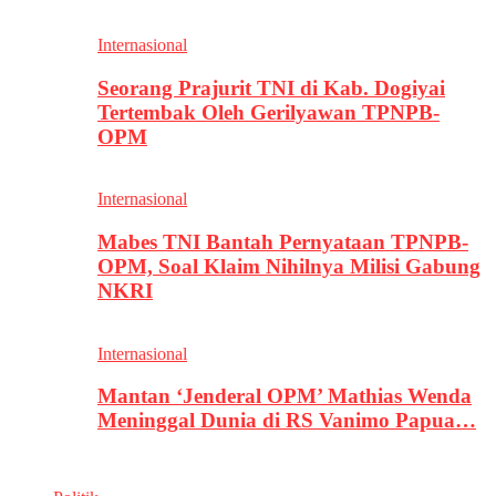
Internasional
Seorang Prajurit TNI di Kab. Dogiyai
Tertembak Oleh Gerilyawan TPNPB-
OPM
Internasional
Mabes TNI Bantah Pernyataan TPNPB-
OPM, Soal Klaim Nihilnya Milisi Gabung
NKRI
Internasional
Mantan ‘Jenderal OPM’ Mathias Wenda
Meninggal Dunia di RS Vanimo Papua…