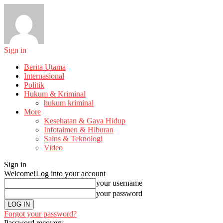
Sign in
Berita Utama
Internasional
Politik
Hukum & Kriminal
hukum kriminal
More
Kesehatan & Gaya Hidup
Infotaimen & Hiburan
Sains & Teknologi
Video
Sign in
Welcome!
Log into your account
your username
your password
Forgot your password?
Password recovery