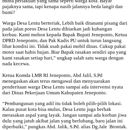
minta perlakuan yang sama seperti warga kota. Bayar
pajaknya sama, tapi kenapa nasib jalannya beda langit dan
bumi?
Warga Desa Lentu berteriak, Lebih baik ditanami pisang dari
pada jalan poros Desa Lentu dibiarkan jadi kubangan
kerbau. Kami mohon kepada Bapak Bupati Jeneponto, Ketua
DPRD Jeneponto, dan Pak Kadis PU untuk turun langsung
lihat kondisi ini. Tidak usah pakai mobil dinas. Cukup pakai
motor saat habis hujan. Biar Bapak rasakan sendiri apa yang
kami rasakan setiap hari,” ungkap salah satu warga dengan
nada kecewa.
Ketua Komda LMR RI Jeneponto, Abd Jalil, S.Pd
menegaskan akan terus mengawal dan menyuarakan
penderitaan warga Desa Lentu sampai ada intervensi nyata
dari Dinas Pekerjaan Umum Kabupaten Jeneponto.
“Pembangunan yang adil itu tidak boleh pilih-pilih lokasi.
Kalau pusat kota bisa mulus, Desa Lentu juga berhak
merasakan aspal yang layak. Jangan sampai ada korban jiwa
dulu yang jatuh akibat jalan yang berlubang, baru jalan ini
diperbaiki,” pungkas Abd. Jalik, S.Pd. alias Dg.Jale Brontak.