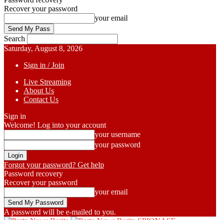
Recover your password
your email
Search
Saturday, August 8, 2026
Sign in / Join
Live Streaming
About Us
Contact Us
Sign in
Welcome! Log into your account
your username
your password
Forgot your password? Get help
Password recovery
Recover your password
your email
A password will be e-mailed to you.