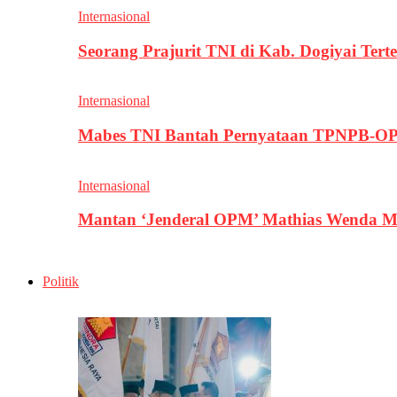
Internasional
Seorang Prajurit TNI di Kab. Dogiyai T
Internasional
Mabes TNI Bantah Pernyataan TPNPB-OPM
Internasional
Mantan ‘Jenderal OPM’ Mathias Wenda M
Politik