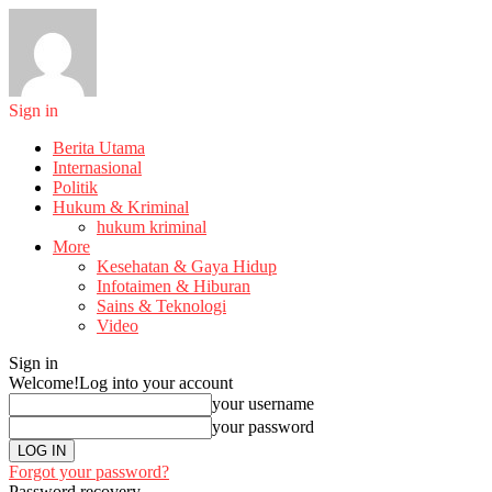
Sign in
Berita Utama
Internasional
Politik
Hukum & Kriminal
hukum kriminal
More
Kesehatan & Gaya Hidup
Infotaimen & Hiburan
Sains & Teknologi
Video
Sign in
Welcome!
Log into your account
your username
your password
Forgot your password?
Password recovery