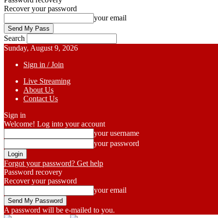
Recover your password
your email
Search
Sunday, August 9, 2026
Sign in / Join
Live Streaming
About Us
Contact Us
Sign in
Welcome! Log into your account
your username
your password
Forgot your password? Get help
Password recovery
Recover your password
your email
A password will be e-mailed to you.