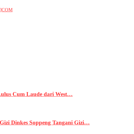
T]COM
 Lulus Cum Laude dari West…
izi Dinkes Soppeng Tangani Gizi…