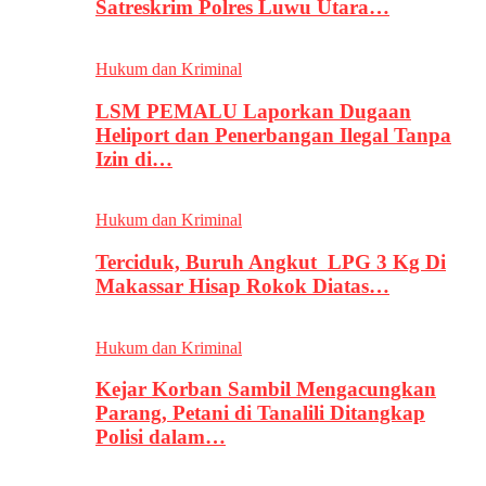
Satreskrim Polres Luwu Utara…
Hukum dan Kriminal
LSM PEMALU Laporkan Dugaan
Heliport dan Penerbangan Ilegal Tanpa
Izin di…
Hukum dan Kriminal
Terciduk, Buruh Angkut LPG 3 Kg Di
Makassar Hisap Rokok Diatas…
Hukum dan Kriminal
Kejar Korban Sambil Mengacungkan
Parang, Petani di Tanalili Ditangkap
Polisi dalam…