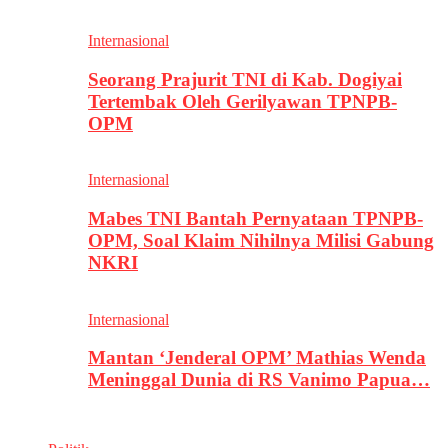
Internasional
Seorang Prajurit TNI di Kab. Dogiyai
Tertembak Oleh Gerilyawan TPNPB-
OPM
Internasional
Mabes TNI Bantah Pernyataan TPNPB-
OPM, Soal Klaim Nihilnya Milisi Gabung
NKRI
Internasional
Mantan ‘Jenderal OPM’ Mathias Wenda
Meninggal Dunia di RS Vanimo Papua…