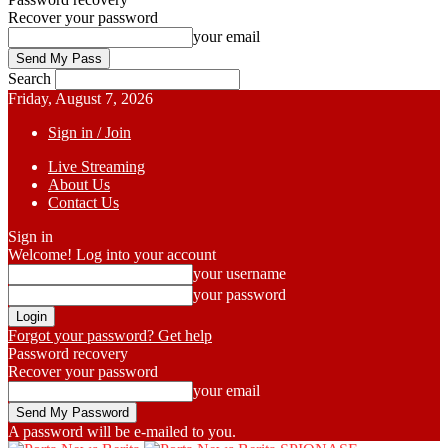
Recover your password
your email
Search
Friday, August 7, 2026
Sign in / Join
Live Streaming
About Us
Contact Us
Sign in
Welcome! Log into your account
your username
your password
Forgot your password? Get help
Password recovery
Recover your password
your email
A password will be e-mailed to you.