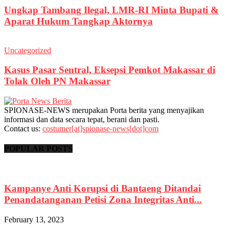
Ungkap Tambang Ilegal, LMR-RI Minta Bupati &
Aparat Hukum Tangkap Aktornya
Uncategorized
Kasus Pasar Sentral, Eksepsi Pemkot Makassar di
Tolak Oleh PN Makassar
SPIONASE-NEWS merupakan Porta berita yang menyajikan
informasi dan data secara tepat, berani dan pasti.
Contact us:
costumer[at]spionase-news[dot]com
POPULAR POSTS
Kampanye Anti Korupsi di Bantaeng Ditandai
Penandatanganan Petisi Zona Integritas Anti...
February 13, 2023