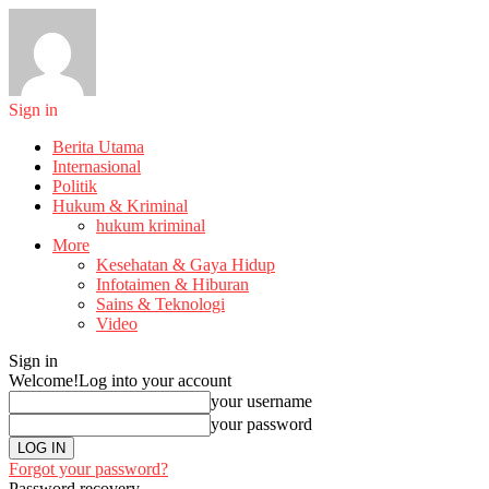
Sign in
Berita Utama
Internasional
Politik
Hukum & Kriminal
hukum kriminal
More
Kesehatan & Gaya Hidup
Infotaimen & Hiburan
Sains & Teknologi
Video
Sign in
Welcome!
Log into your account
your username
your password
Forgot your password?
Password recovery