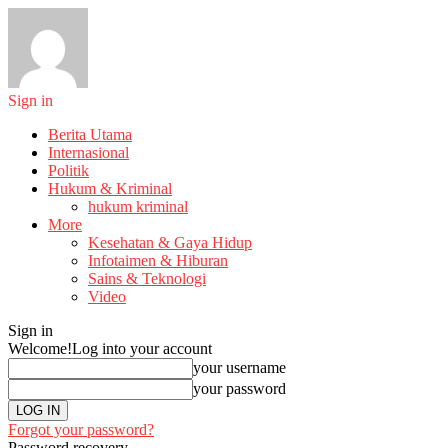
Sign in
Berita Utama
Internasional
Politik
Hukum & Kriminal
hukum kriminal
More
Kesehatan & Gaya Hidup
Infotaimen & Hiburan
Sains & Teknologi
Video
Sign in
Welcome!
Log into your account
your username
your password
Forgot your password?
Password recovery