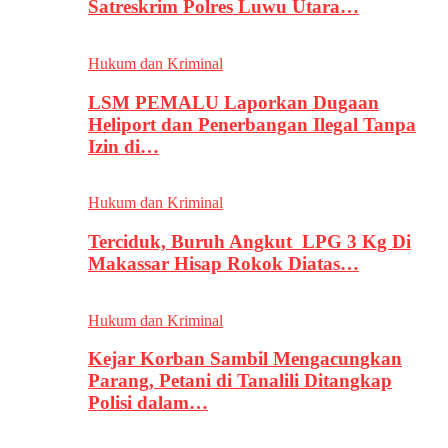
Satreskrim Polres Luwu Utara…
Hukum dan Kriminal
LSM PEMALU Laporkan Dugaan
Heliport dan Penerbangan Ilegal Tanpa
Izin di…
Hukum dan Kriminal
Terciduk, Buruh Angkut LPG 3 Kg Di
Makassar Hisap Rokok Diatas…
Hukum dan Kriminal
Kejar Korban Sambil Mengacungkan
Parang, Petani di Tanalili Ditangkap
Polisi dalam…