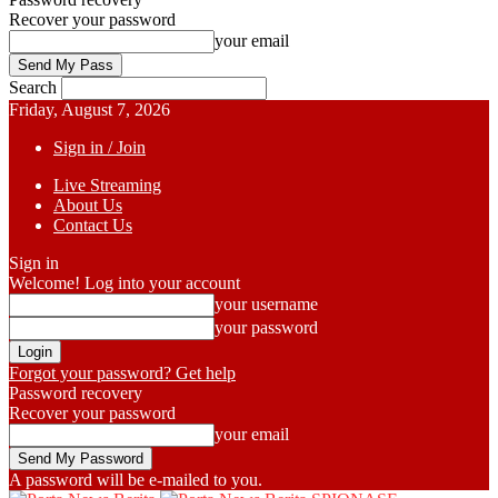
Recover your password
your email
Search
Friday, August 7, 2026
Sign in / Join
Live Streaming
About Us
Contact Us
Sign in
Welcome! Log into your account
your username
your password
Forgot your password? Get help
Password recovery
Recover your password
your email
A password will be e-mailed to you.