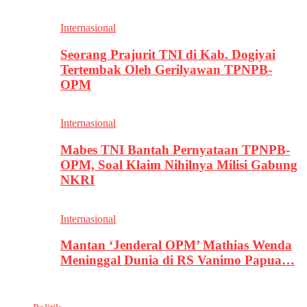
Internasional
Seorang Prajurit TNI di Kab. Dogiyai
Tertembak Oleh Gerilyawan TPNPB-
OPM
Internasional
Mabes TNI Bantah Pernyataan TPNPB-
OPM, Soal Klaim Nihilnya Milisi Gabung
NKRI
Internasional
Mantan ‘Jenderal OPM’ Mathias Wenda
Meninggal Dunia di RS Vanimo Papua…