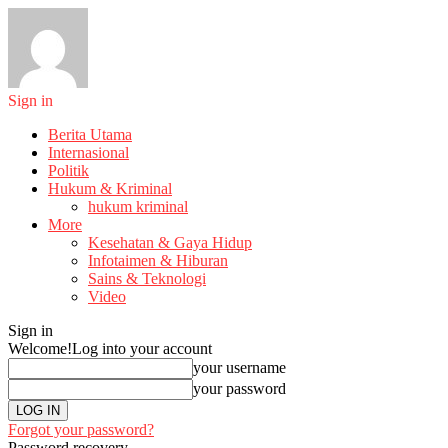
Sign in
Berita Utama
Internasional
Politik
Hukum & Kriminal
hukum kriminal
More
Kesehatan & Gaya Hidup
Infotaimen & Hiburan
Sains & Teknologi
Video
Sign in
Welcome!
Log into your account
your username
your password
Forgot your password?
Password recovery