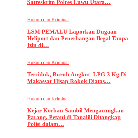
Satreskrim Polres Luwu Utara…
Hukum dan Kriminal
LSM PEMALU Laporkan Dugaan
Heliport dan Penerbangan Ilegal Tanpa
Izin di…
Hukum dan Kriminal
Terciduk, Buruh Angkut LPG 3 Kg Di
Makassar Hisap Rokok Diatas…
Hukum dan Kriminal
Kejar Korban Sambil Mengacungkan
Parang, Petani di Tanalili Ditangkap
Polisi dalam…