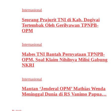
Internasional
Seorang Prajurit TNI di Kab. Dogiyai
Tertembak Oleh Gerilyawan TPNPB-
OPM
Internasional
Mabes TNI Bantah Pernyataan TPNPB-
OPM, Soal Klaim Nihilnya Milisi Gabung
NKRI
Internasional
Mantan ‘Jenderal OPM’ Mathias Wenda
Meninggal Dunia di RS Vanimo Papua…