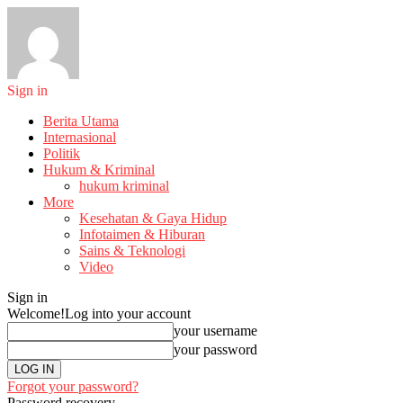
Sign in
Berita Utama
Internasional
Politik
Hukum & Kriminal
hukum kriminal
More
Kesehatan & Gaya Hidup
Infotaimen & Hiburan
Sains & Teknologi
Video
Sign in
Welcome!
Log into your account
your username
your password
Forgot your password?
Password recovery