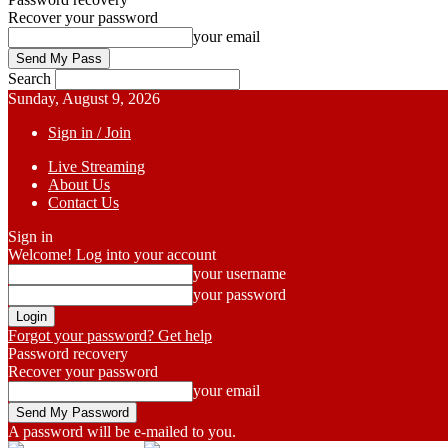
Recover your password
your email
Search
Sunday, August 9, 2026
Sign in / Join
Live Streaming
About Us
Contact Us
Sign in
Welcome! Log into your account
your username
your password
Forgot your password? Get help
Password recovery
Recover your password
your email
A password will be e-mailed to you.