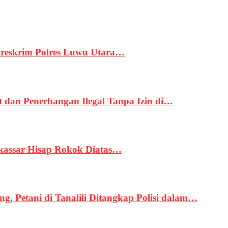
treskrim Polres Luwu Utara…
an Penerbangan Ilegal Tanpa Izin di…
kassar Hisap Rokok Diatas…
, Petani di Tanalili Ditangkap Polisi dalam…