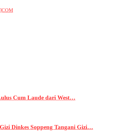
T]COM
 Lulus Cum Laude dari West…
izi Dinkes Soppeng Tangani Gizi…