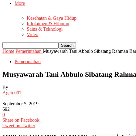
More
Kesehatan & Gaya Hidup
Infotaimen & Hiburan
Sains & Teknologi
Video
Home
Pemerintahan
Musyawarah Tani Abbulo Sibatang Rahman Ban
Pemerintahan
Musyawarah Tani Abbulo Sibatang Rahma
By
Agen 007
-
September 5, 2019
692
0
Share on Facebook
Tweet on Twitter