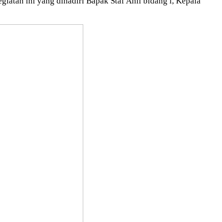
atan ini yang dihadiri Bapak Staf Ahli bidang l, Kepala