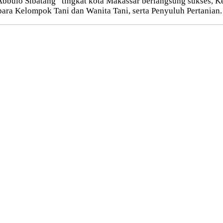
bulo Sibatang” tingkat kota Makassar berlangsung sukses, Kegi
ara Kelompok Tani dan Wanita Tani, serta Penyuluh Pertanian.