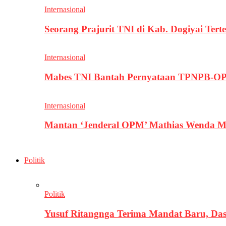
Internasional
Seorang Prajurit TNI di Kab. Dogiyai T
Internasional
Mabes TNI Bantah Pernyataan TPNPB-OPM
Internasional
Mantan ‘Jenderal OPM’ Mathias Wenda M
Politik
Politik
Yusuf Ritangnga Terima Mandat Baru, D