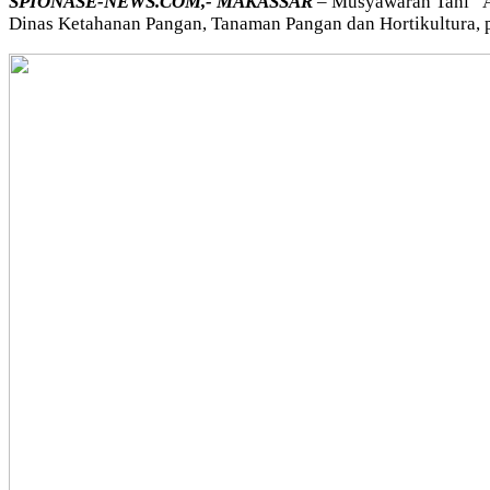
SPIONASE-NEWS.COM,- MAKASSAR
– Musyawarah Tani “Ab
Dinas Ketahanan Pangan, Tanaman Pangan dan Hortikultura, p