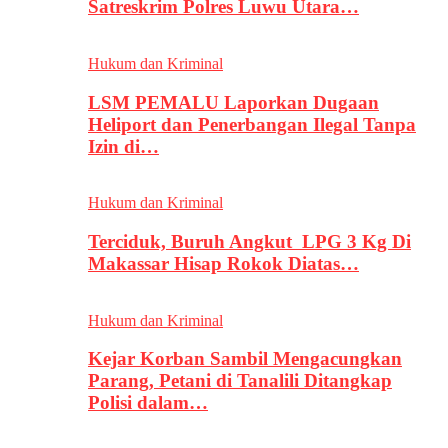
Satreskrim Polres Luwu Utara…
Hukum dan Kriminal
LSM PEMALU Laporkan Dugaan
Heliport dan Penerbangan Ilegal Tanpa
Izin di…
Hukum dan Kriminal
Terciduk, Buruh Angkut LPG 3 Kg Di
Makassar Hisap Rokok Diatas…
Hukum dan Kriminal
Kejar Korban Sambil Mengacungkan
Parang, Petani di Tanalili Ditangkap
Polisi dalam…