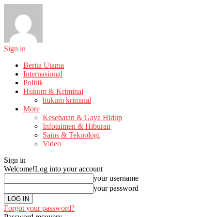
Sign in
Berita Utama
Internasional
Politik
Hukum & Kriminal
hukum kriminal
More
Kesehatan & Gaya Hidup
Infotaimen & Hiburan
Sains & Teknologi
Video
Sign in
Welcome!
Log into your account
your username
your password
Forgot your password?
Password recovery