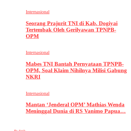
Internasional
Seorang Prajurit TNI di Kab. Dogiyai
Tertembak Oleh Gerilyawan TPNPB-
OPM
Internasional
Mabes TNI Bantah Pernyataan TPNPB-
OPM, Soal Klaim Nihilnya Milisi Gabung
NKRI
Internasional
Mantan ‘Jenderal OPM’ Mathias Wenda
Meninggal Dunia di RS Vanimo Papua…