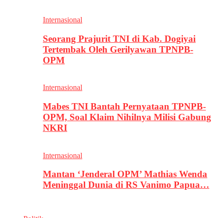
Internasional
Seorang Prajurit TNI di Kab. Dogiyai
Tertembak Oleh Gerilyawan TPNPB-
OPM
Internasional
Mabes TNI Bantah Pernyataan TPNPB-
OPM, Soal Klaim Nihilnya Milisi Gabung
NKRI
Internasional
Mantan ‘Jenderal OPM’ Mathias Wenda
Meninggal Dunia di RS Vanimo Papua…