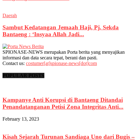
Daerah
Sambut Kedatangan Jemaah Haji, Pj. Sekda
Bantaeng : ‘Insyaa Allah Jadi...
SPIONASE-NEWS merupakan Porta berita yang menyajikan
informasi dan data secara tepat, berani dan pasti.
Contact us:
costumer[at]spionase-news[dot]com
POPULAR POSTS
Kampanye Anti Korupsi di Bantaeng Ditandai
Penandatanganan Petisi Zona Integritas Anti...
February 13, 2023
Kisah Sejarah Turunan Sandiaga Uno dari Bugis –