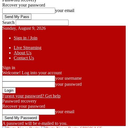
Recover your password
your email
Search
Sunday, August 9, 2026
Sign in / Join
Live Streaming
About Us
Contact Us
Sign in
Welcome! Log into your account
your username
your password
Forgot your password? Get help
Password recovery
Recover your password
your email
A password will be e-mailed to you.