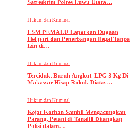
Satreskrim Polres Luwu Utara…
Hukum dan Kriminal
LSM PEMALU Laporkan Dugaan
Heliport dan Penerbangan Ilegal Tanpa
Izin di…
Hukum dan Kriminal
Terciduk, Buruh Angkut LPG 3 Kg Di
Makassar Hisap Rokok Diatas…
Hukum dan Kriminal
Kejar Korban Sambil Mengacungkan
Parang, Petani di Tanalili Ditangkap
Polisi dalam…