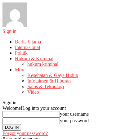
Sign in
Berita Utama
Internasional
Politik
Hukum & Kriminal
hukum kriminal
More
Kesehatan & Gaya Hidup
Infotaimen & Hiburan
Sains & Teknologi
Video
Sign in
Welcome!
Log into your account
your username
your password
Forgot your password?
Password recovery