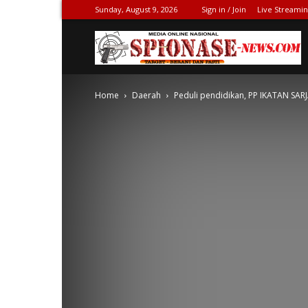
Sunday, August 9, 2026
Sign in / Join
Live Streami
S
Home
Daerah
Peduli pendidikan, PP IKATAN SAR
N