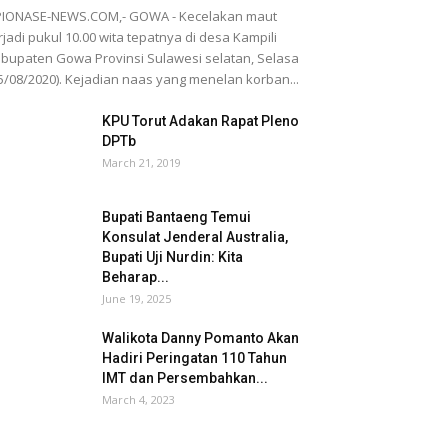
PIONASE-NEWS.COM,- GOWA - Kecelakan maut
rjadi pukul 10.00 wita tepatnya di desa Kampili
bupaten Gowa Provinsi Sulawesi selatan, Selasa
5/08/2020). Kejadian naas yang menelan korban...
KPU Torut Adakan Rapat Pleno
DPTb
March 21, 2019
Bupati Bantaeng Temui
Konsulat Jenderal Australia,
Bupati Uji Nurdin: Kita
Beharap...
June 19, 2025
Walikota Danny Pomanto Akan
Hadiri Peringatan 110 Tahun
IMT dan Persembahkan...
March 4, 2023