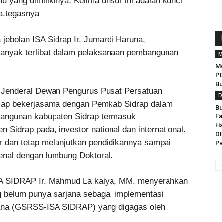
 yang dimilikinya; Kelima unsur ini adalah kunci
a.tegasnya
jebolan ISA Sidrap Ir. Jumardi Haruna,
anyak terlibat dalam pelaksanaan pembangunan
M
Me
PD
Bu
 Jenderal Dewan Pengurus Pusat Persatuan
D
iap bekerjasama dengan Pemkab Sidrap dalam
Bu
ngunan kabupaten Sidrap termasuk
Fa
Ha
Sidrap pada, investor national dan international.
D
r dan tetap melanjutkan pendidikannya sampai
Pe
ikenal dengan lumbung Doktoral.
 ISA SIDRAP Ir. Mahmud La kaiya, MM. menyerahkan
g belum punya sarjana sebagai implementasi
ana (GSRSS-ISA SIDRAP) yang digagas oleh