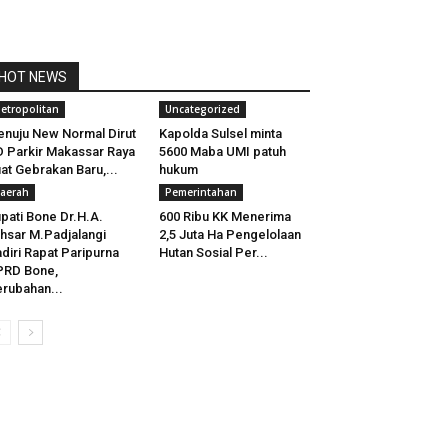
HOT NEWS
etropolitan
Uncategorized
nuju New Normal Dirut
Kapolda Sulsel minta
 Parkir Makassar Raya
5600 Maba UMI patuh
at Gebrakan Baru,...
hukum
aerah
Pemerintahan
pati Bone Dr.H.A.
600 Ribu KK Menerima
hsar M.Padjalangi
2,5 Juta Ha Pengelolaan
diri Rapat Paripurna
Hutan Sosial Per...
PRD Bone,
rubahan...