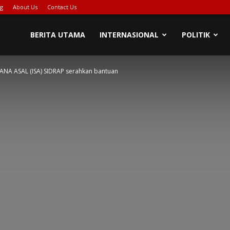
ng
About Us
Contact Us
PIONASE-
BERITA UTAMA
INTERNASIONAL
POLITIK
JANA ASAL (ISA) SIDRAP serahkan bantuan
EWS[DOT]COM