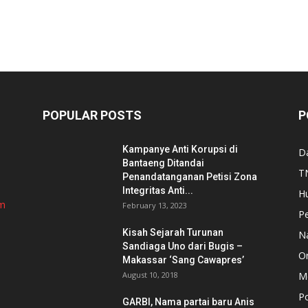
POPULAR POSTS
P
Kampanye Anti Korupsi di
D
Bantaeng Ditandai
TN
Penandatanganan Petisi Zona
Integritas Anti...
H
om
February 13, 2023
P
Kisah Sejarah Turunan
N
Sandiaga Uno dari Bugis –
Or
Makassar ‘Sang Cawapres’
August 10, 2018
Me
Po
GARBI, Nama partai baru Anis