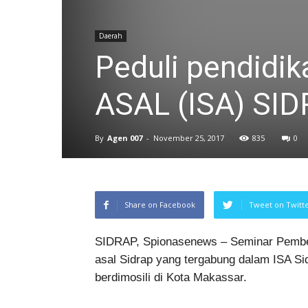
Daerah
Peduli pendidi
ASAL (ISA) SID
By
Agen 007
-
November 25, 2017
835
0
Share on Facebook
Tweet on Twitt
SIDRAP, Spionasenews – Seminar Pember
asal Sidrap yang tergabung dalam ISA Sid
berdimosili di Kota Makassar.