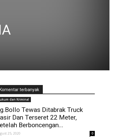
NA
Komentar terbanyak
ukum dan Kriminal
g.Bollo Tewas Ditabrak Truck
asir Dan Terseret 22 Meter,
etelah Berboncengan...
gust 25, 2020
0