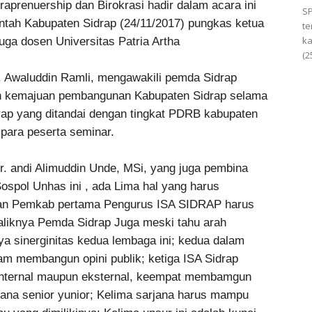
traprenuership dan Birokrasi hadir dalam acara ini
S
ntah Kabupaten Sidrap (24/11/2017) pungkas ketua
te
ka
uga dosen Universitas Patria Artha
(2
 Awaluddin Ramli, mengawakili pemda Sidrap
 kemajuan pembangunan Kabupaten Sidrap selama
ap yang ditandai dengan tingkat PDRB kabupaten
 para peserta seminar.
 Dr. andi Alimuddin Unde, MSi, yang juga pembina
ospol Unhas ini , ada Lima hal yang harus
gan Pemkab pertama Pengurus ISA SIDRAP harus
baliknya Pemda Sidrap Juga meski tahu arah
anya sinerginitas kedua lembaga ini; kedua dalam
lam membangun opini publik; ketiga ISA Sidrap
internal maupun eksternal, keempat membamgun
rjana senior yunior; Kelima sarjana harus mampu