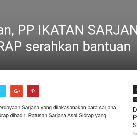
kan, PP IKATAN SARJA
RAP serahkan bantuan
er
H
dayaan Sarjana yang dilakasanakan para sarjana
D
rap dihadiri Ratusan Sarjana Asal Sidrap yang
P
S
Au