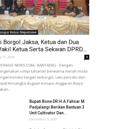
orupsi Kolusi Nepotisme
i Borgol Jaksa, Ketua dan Dua
akil Ketua Serta Sekwan DPRD...
ly 17, 2024
0
PIONASE-NEWS.COM,- BANTAENG - Dengan
engenakan rompi tahanan berwarna merah muda
ngan kondisi tangan terborgol, satu persatu dari
pat tersangka dugaan korupsi Anggaran Biaya
kan...
Bupati Bone DR.H.A.Fahsar M.
Padjalangi Berikan Bantuan 3
Unit Cultivator Dan...
December 5, 2020