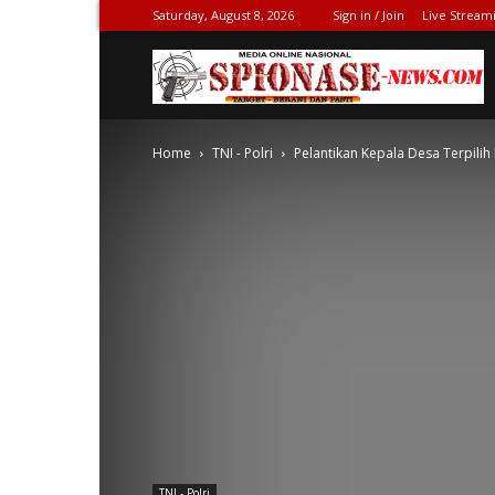
Saturday, August 8, 2026
Sign in / Join
Live Stream
S
Home
TNI - Polri
Pelantikan Kepala Desa Terpil
N
TNI - Polri