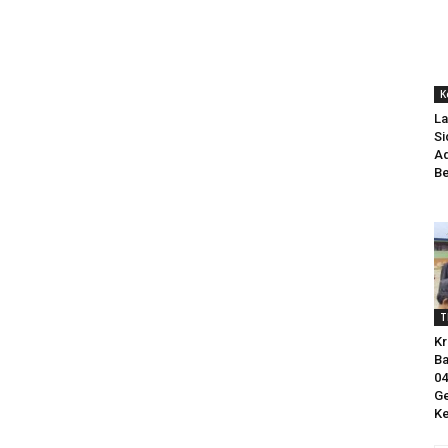
K
La
Si
Ad
Be
T
Kr
Ba
0
Ge
Ke