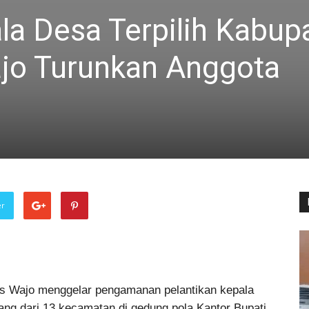
la Desa Terpilih Kabup
ajo Turunkan Anggota
er
es Wajo menggelar pengamanan pelantikan kepala
ang dari 13 kecamatan di gedung pola Kantor Bupati