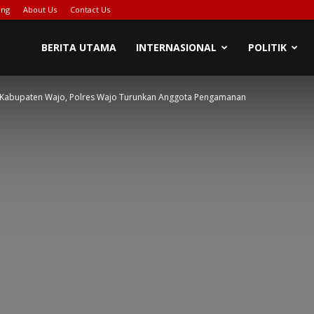
ing
About Us
Contact Us
PIONASE-
BERITA UTAMA
INTERNASIONAL
POLITIK
ih Kabupaten Wajo, Polres Wajo Turunkan Anggota Pengamanan
EWS[DOT]COM