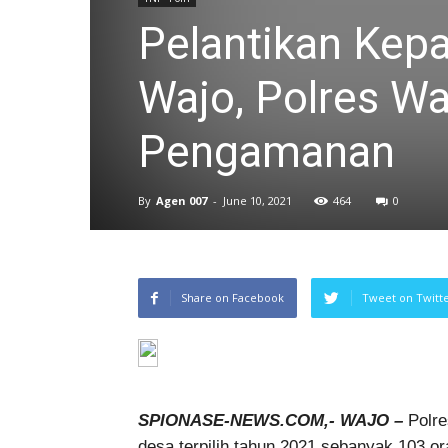
Pelantikan Kepa
Wajo, Polres W
Pengamanan
By
Agen 007
-
June 10, 2021
464
0
Share on Facebook
Tweet on Twitt
SPIONASE-NEWS.COM,- WAJO –
Polr
desa terpilih tahun 2021 sebanyak 103 or