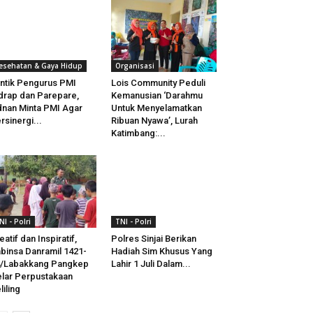
esehatan & Gaya Hidup
Organisasi
ntik Pengurus PMI
Lois Community Peduli
drap dan Parepare,
Kemanusian ‘Darahmu
nan Minta PMI Agar
Untuk Menyelamatkan
rsinergi...
Ribuan Nyawa’, Lurah
Katimbang:...
NI - Polri
TNI - Polri
eatif dan Inspiratif,
Polres Sinjai Berikan
binsa Danramil 1421-
Hadiah Sim Khusus Yang
4/Labakkang Pangkep
Lahir 1 Juli Dalam...
lar Perpustakaan
liling