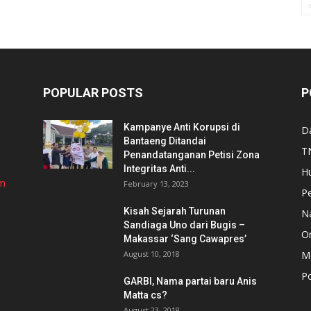
POPULAR POSTS
P
Kampanye Anti Korupsi di
D
Bantaeng Ditandai
TN
Penandatanganan Petisi Zona
Integritas Anti...
H
om
February 13, 2023
P
Kisah Sejarah Turunan
N
Sandiaga Uno dari Bugis –
Or
Makassar ‘Sang Cawapres’
August 10, 2018
Me
Po
GARBI, Nama partai baru Anis
Matta cs?
August 23, 2018