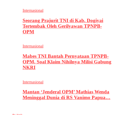
Internasional
Seorang Prajurit TNI di Kab. Dogiyai
Tertembak Oleh Gerilyawan TPNPB-
OPM
Internasional
Mabes TNI Bantah Pernyataan TPNPB-
OPM, Soal Klaim Nihilnya Milisi Gabung
NKRI
Internasional
Mantan ‘Jenderal OPM’ Mathias Wenda
Meninggal Dunia di RS Vanimo Papua…