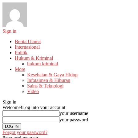
Sign in
Berita Utama
Internasional
Politik
Hukum & Kriminal
hukum kriminal
More
Kesehatan & Gaya Hidup
Infotaimen & Hiburan
Sains & Teknologi
Video
Sign in
Welcome!
Log into your account
your username
your password
Forgot your password?
Password recovery