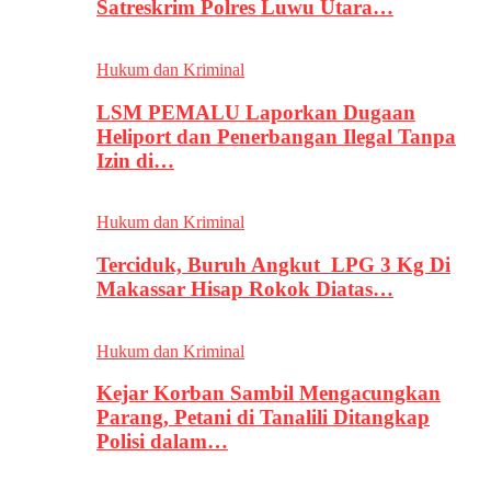
Satreskrim Polres Luwu Utara…
Hukum dan Kriminal
LSM PEMALU Laporkan Dugaan
Heliport dan Penerbangan Ilegal Tanpa
Izin di…
Hukum dan Kriminal
Terciduk, Buruh Angkut LPG 3 Kg Di
Makassar Hisap Rokok Diatas…
Hukum dan Kriminal
Kejar Korban Sambil Mengacungkan
Parang, Petani di Tanalili Ditangkap
Polisi dalam…