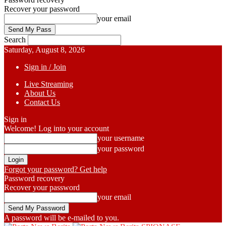
Recover your password
your email
Search
Saturday, August 8, 2026
Sign in / Join
Live Streaming
About Us
Contact Us
Sign in
Welcome! Log into your account
your username
your password
Forgot your password? Get help
Password recovery
Recover your password
your email
A password will be e-mailed to you.