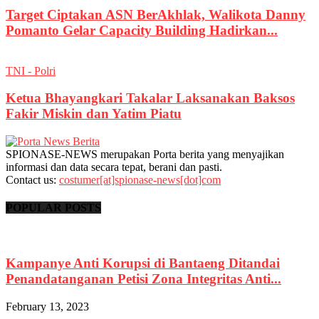
Target Ciptakan ASN BerAkhlak, Walikota Danny
Pomanto Gelar Capacity Building Hadirkan...
TNI - Polri
Ketua Bhayangkari Takalar Laksanakan Baksos
Fakir Miskin dan Yatim Piatu
SPIONASE-NEWS merupakan Porta berita yang menyajikan
informasi dan data secara tepat, berani dan pasti.
Contact us:
costumer[at]spionase-news[dot]com
POPULAR POSTS
Kampanye Anti Korupsi di Bantaeng Ditandai
Penandatanganan Petisi Zona Integritas Anti...
February 13, 2023