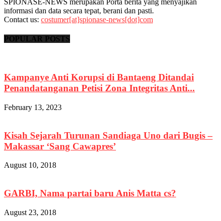
SPIONASE-NEWS merupakan Porta berita yang menyajikan
informasi dan data secara tepat, berani dan pasti.
Contact us:
costumer[at]spionase-news[dot]com
POPULAR POSTS
Kampanye Anti Korupsi di Bantaeng Ditandai
Penandatanganan Petisi Zona Integritas Anti...
February 13, 2023
Kisah Sejarah Turunan Sandiaga Uno dari Bugis –
Makassar ‘Sang Cawapres’
August 10, 2018
GARBI, Nama partai baru Anis Matta cs?
August 23, 2018