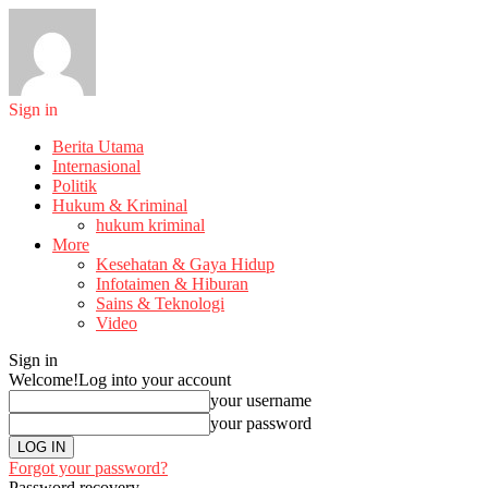
Sign in
Berita Utama
Internasional
Politik
Hukum & Kriminal
hukum kriminal
More
Kesehatan & Gaya Hidup
Infotaimen & Hiburan
Sains & Teknologi
Video
Sign in
Welcome!
Log into your account
your username
your password
Forgot your password?
Password recovery