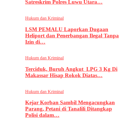
Satreskrim Polres Luwu Utara…
Hukum dan Kriminal
LSM PEMALU Laporkan Dugaan
Heliport dan Penerbangan Ilegal Tanpa
Izin di…
Hukum dan Kriminal
Terciduk, Buruh Angkut LPG 3 Kg Di
Makassar Hisap Rokok Diatas…
Hukum dan Kriminal
Kejar Korban Sambil Mengacungkan
Parang, Petani di Tanalili Ditangkap
Polisi dalam…