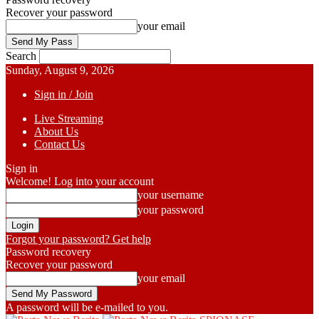
Recover your password
your email
Search
Sunday, August 9, 2026
Sign in / Join
Live Streaming
About Us
Contact Us
Sign in
Welcome! Log into your account
your username
your password
Forgot your password? Get help
Password recovery
Recover your password
your email
A password will be e-mailed to you.