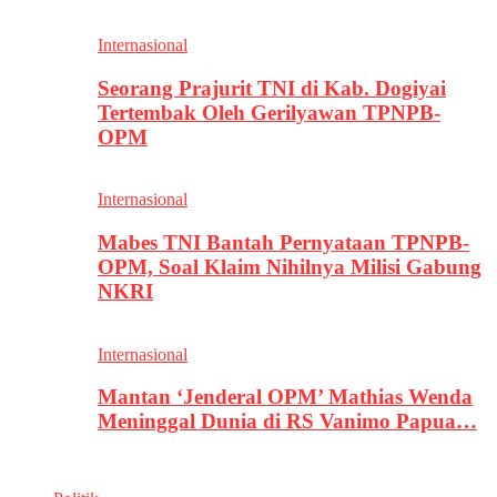
Internasional
Seorang Prajurit TNI di Kab. Dogiyai
Tertembak Oleh Gerilyawan TPNPB-
OPM
Internasional
Mabes TNI Bantah Pernyataan TPNPB-
OPM, Soal Klaim Nihilnya Milisi Gabung
NKRI
Internasional
Mantan ‘Jenderal OPM’ Mathias Wenda
Meninggal Dunia di RS Vanimo Papua…