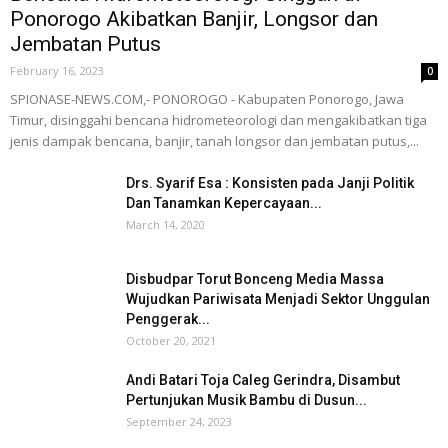
Ponorogo Akibatkan Banjir, Longsor dan
Jembatan Putus
February 16, 2023
0
SPIONASE-NEWS.COM,- PONOROGO - Kabupaten Ponorogo, Jawa
Timur, disinggahi bencana hidrometeorologi dan mengakibatkan tiga
jenis dampak bencana, banjir, tanah longsor dan jembatan putus,...
Drs. Syarif Esa : Konsisten pada Janji Politik
Dan Tanamkan Kepercayaan...
March 14, 2020
Disbudpar Torut Bonceng Media Massa
Wujudkan Pariwisata Menjadi Sektor Unggulan
Penggerak...
October 20, 2021
Andi Batari Toja Caleg Gerindra, Disambut
Pertunjukan Musik Bambu di Dusun...
September 24, 2023