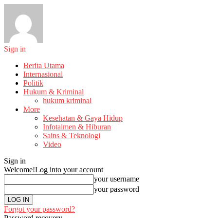
Sign in
Berita Utama
Internasional
Politik
Hukum & Kriminal
hukum kriminal
More
Kesehatan & Gaya Hidup
Infotaimen & Hiburan
Sains & Teknologi
Video
Sign in
Welcome!
Log into your account
your username
your password
Forgot your password?
Password recovery