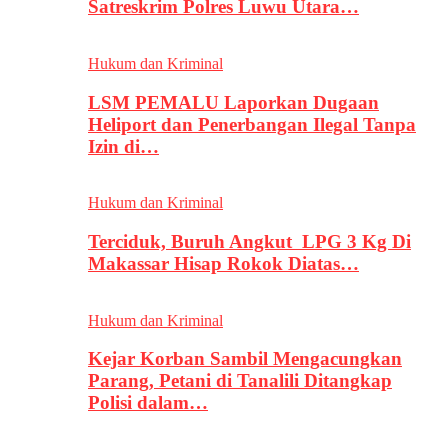
Satreskrim Polres Luwu Utara…
Hukum dan Kriminal
LSM PEMALU Laporkan Dugaan
Heliport dan Penerbangan Ilegal Tanpa
Izin di…
Hukum dan Kriminal
Terciduk, Buruh Angkut LPG 3 Kg Di
Makassar Hisap Rokok Diatas…
Hukum dan Kriminal
Kejar Korban Sambil Mengacungkan
Parang, Petani di Tanalili Ditangkap
Polisi dalam…