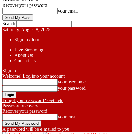
Recover your password
your email
Search
Saturday, August 8, 2026
Sign in / Join
Live Streaming
About Us
Contact Us
Sign in
Welcome! Log into your account
your username
your password
Forgot your password? Get help
Password recovery
Recover your password
your email
A password will be e-mailed to you.