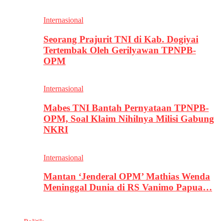
Internasional
Seorang Prajurit TNI di Kab. Dogiyai
Tertembak Oleh Gerilyawan TPNPB-
OPM
Internasional
Mabes TNI Bantah Pernyataan TPNPB-
OPM, Soal Klaim Nihilnya Milisi Gabung
NKRI
Internasional
Mantan ‘Jenderal OPM’ Mathias Wenda
Meninggal Dunia di RS Vanimo Papua…