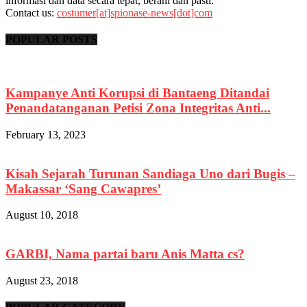
informasi dan data secara tepat, berani dan pasti.
Contact us:
costumer[at]spionase-news[dot]com
POPULAR POSTS
Kampanye Anti Korupsi di Bantaeng Ditandai
Penandatanganan Petisi Zona Integritas Anti...
February 13, 2023
Kisah Sejarah Turunan Sandiaga Uno dari Bugis –
Makassar ‘Sang Cawapres’
August 10, 2018
GARBI, Nama partai baru Anis Matta cs?
August 23, 2018