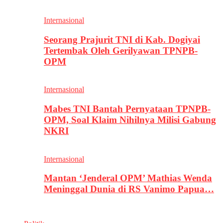
Internasional
Seorang Prajurit TNI di Kab. Dogiyai
Tertembak Oleh Gerilyawan TPNPB-
OPM
Internasional
Mabes TNI Bantah Pernyataan TPNPB-
OPM, Soal Klaim Nihilnya Milisi Gabung
NKRI
Internasional
Mantan ‘Jenderal OPM’ Mathias Wenda
Meninggal Dunia di RS Vanimo Papua…