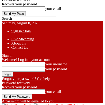
Recover your password
your email
Search
Saturday, August 8, 2026
Sign in / Join
Live Streaming
About Us
Contact Us
Sign in
Welcome! Log into your account
your username
your password
Forgot your password? Get help
Password recovery
Recover your password
your email
A password will be e-mailed to you.