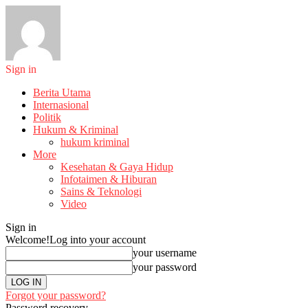
Sign in
Berita Utama
Internasional
Politik
Hukum & Kriminal
hukum kriminal
More
Kesehatan & Gaya Hidup
Infotaimen & Hiburan
Sains & Teknologi
Video
Sign in
Welcome!
Log into your account
your username
your password
Forgot your password?
Password recovery