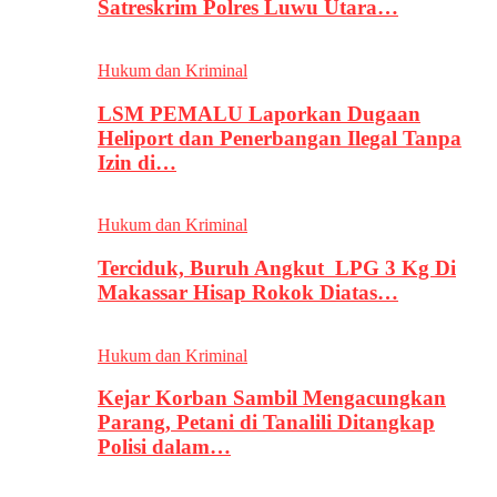
Satreskrim Polres Luwu Utara…
Hukum dan Kriminal
LSM PEMALU Laporkan Dugaan
Heliport dan Penerbangan Ilegal Tanpa
Izin di…
Hukum dan Kriminal
Terciduk, Buruh Angkut LPG 3 Kg Di
Makassar Hisap Rokok Diatas…
Hukum dan Kriminal
Kejar Korban Sambil Mengacungkan
Parang, Petani di Tanalili Ditangkap
Polisi dalam…