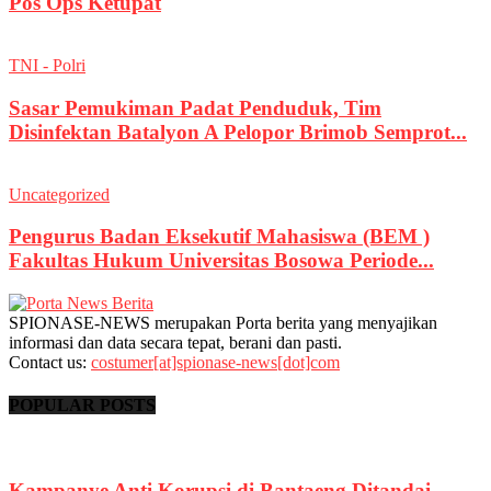
Pos Ops Ketupat
TNI - Polri
Sasar Pemukiman Padat Penduduk, Tim
Disinfektan Batalyon A Pelopor Brimob Semprot...
Uncategorized
Pengurus Badan Eksekutif Mahasiswa (BEM )
Fakultas Hukum Universitas Bosowa Periode...
SPIONASE-NEWS merupakan Porta berita yang menyajikan
informasi dan data secara tepat, berani dan pasti.
Contact us:
costumer[at]spionase-news[dot]com
POPULAR POSTS
Kampanye Anti Korupsi di Bantaeng Ditandai