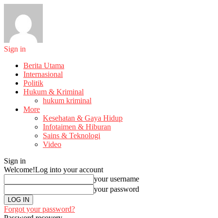
Sign in
Berita Utama
Internasional
Politik
Hukum & Kriminal
hukum kriminal
More
Kesehatan & Gaya Hidup
Infotaimen & Hiburan
Sains & Teknologi
Video
Sign in
Welcome!
Log into your account
your username
your password
Forgot your password?
Password recovery