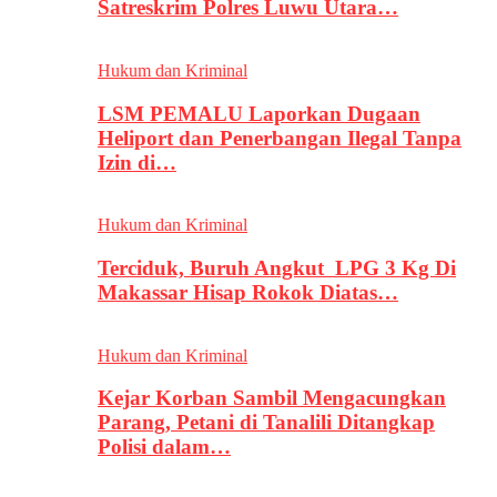
Satreskrim Polres Luwu Utara…
Hukum dan Kriminal
LSM PEMALU Laporkan Dugaan
Heliport dan Penerbangan Ilegal Tanpa
Izin di…
Hukum dan Kriminal
Terciduk, Buruh Angkut LPG 3 Kg Di
Makassar Hisap Rokok Diatas…
Hukum dan Kriminal
Kejar Korban Sambil Mengacungkan
Parang, Petani di Tanalili Ditangkap
Polisi dalam…