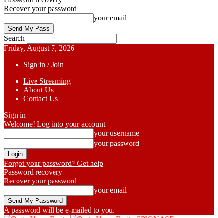
Recover your password
your email
Search
Friday, August 7, 2026
Sign in / Join
Live Streaming
About Us
Contact Us
Sign in
Welcome! Log into your account
your username
your password
Forgot your password? Get help
Password recovery
Recover your password
your email
A password will be e-mailed to you.