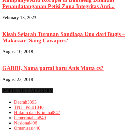
Penandatanganan Petisi Zona Integritas Anti...
February 13, 2023
Kisah Sejarah Turunan Sandiaga Uno dari Bugis –
Makassar ‘Sang Cawapres’
August 10, 2018
GARBI, Nama partai baru Anis Matta cs?
August 23, 2018
POPULAR CATEGORY
Daerah
3393
TNI - Polri
1846
Hukum dan Kriminal
847
Pemerintahan
840
Nasional
496
Organisasi
446