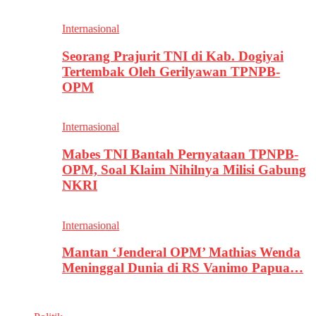
Internasional
Seorang Prajurit TNI di Kab. Dogiyai
Tertembak Oleh Gerilyawan TPNPB-
OPM
Internasional
Mabes TNI Bantah Pernyataan TPNPB-
OPM, Soal Klaim Nihilnya Milisi Gabung
NKRI
Internasional
Mantan ‘Jenderal OPM’ Mathias Wenda
Meninggal Dunia di RS Vanimo Papua…