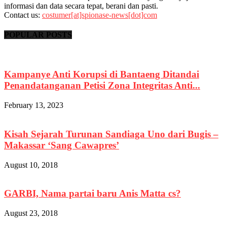
informasi dan data secara tepat, berani dan pasti.
Contact us:
costumer[at]spionase-news[dot]com
POPULAR POSTS
Kampanye Anti Korupsi di Bantaeng Ditandai
Penandatanganan Petisi Zona Integritas Anti...
February 13, 2023
Kisah Sejarah Turunan Sandiaga Uno dari Bugis –
Makassar ‘Sang Cawapres’
August 10, 2018
GARBI, Nama partai baru Anis Matta cs?
August 23, 2018