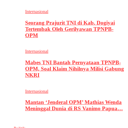
Internasional
Seorang Prajurit TNI di Kab. Dogiyai
Tertembak Oleh Gerilyawan TPNPB-
OPM
Internasional
Mabes TNI Bantah Pernyataan TPNPB-
OPM, Soal Klaim Nihilnya Milisi Gabung
NKRI
Internasional
Mantan ‘Jenderal OPM’ Mathias Wenda
Meninggal Dunia di RS Vanimo Papua…