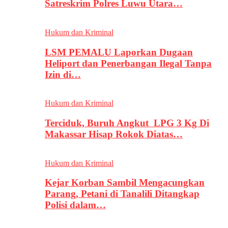
Satreskrim Polres Luwu Utara…
Hukum dan Kriminal
LSM PEMALU Laporkan Dugaan
Heliport dan Penerbangan Ilegal Tanpa
Izin di…
Hukum dan Kriminal
Terciduk, Buruh Angkut LPG 3 Kg Di
Makassar Hisap Rokok Diatas…
Hukum dan Kriminal
Kejar Korban Sambil Mengacungkan
Parang, Petani di Tanalili Ditangkap
Polisi dalam…