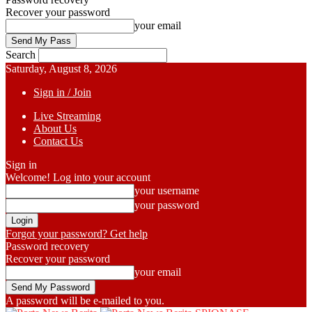
Recover your password
your email
Search
Saturday, August 8, 2026
Sign in / Join
Live Streaming
About Us
Contact Us
Sign in
Welcome! Log into your account
your username
your password
Forgot your password? Get help
Password recovery
Recover your password
your email
A password will be e-mailed to you.