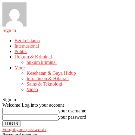
Sign in
Berita Utama
Internasional
Politik
Hukum & Kriminal
hukum kriminal
More
Kesehatan & Gaya Hidup
Infotaimen & Hiburan
Sains & Teknologi
Video
Sign in
Welcome!
Log into your account
your username
your password
Forgot your password?
Password recovery