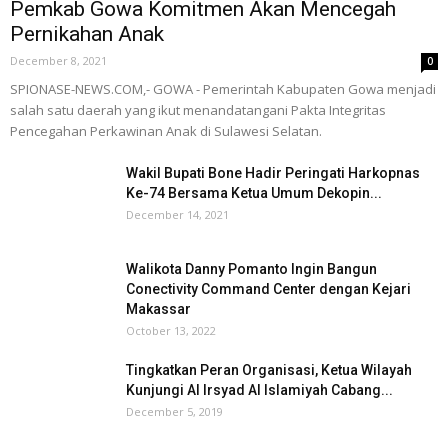
Pemkab Gowa Komitmen Akan Mencegah
Pernikahan Anak
December 8, 2021
0
SPIONASE-NEWS.COM,- GOWA - Pemerintah Kabupaten Gowa menjadi
salah satu daerah yang ikut menandatangani Pakta Integritas
Pencegahan Perkawinan Anak di Sulawesi Selatan.
Wakil Bupati Bone Hadir Peringati Harkopnas
Ke-74 Bersama Ketua Umum Dekopin...
December 14, 2021
Walikota Danny Pomanto Ingin Bangun
Conectivity Command Center dengan Kejari
Makassar
October 13, 2022
Tingkatkan Peran Organisasi, Ketua Wilayah
Kunjungi Al Irsyad Al Islamiyah Cabang...
December 5, 2019