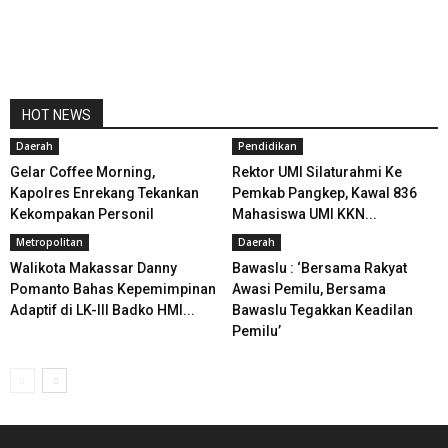
HOT NEWS
Daerah
Pendidikan
Gelar Coffee Morning,
Rektor UMI Silaturahmi Ke
Kapolres Enrekang Tekankan
Pemkab Pangkep, Kawal 836
Kekompakan Personil
Mahasiswa UMI KKN...
Metropolitan
Daerah
Walikota Makassar Danny
Bawaslu : ‘Bersama Rakyat
Pomanto Bahas Kepemimpinan
Awasi Pemilu, Bersama
Adaptif di LK-III Badko HMI...
Bawaslu Tegakkan Keadilan
Pemilu’