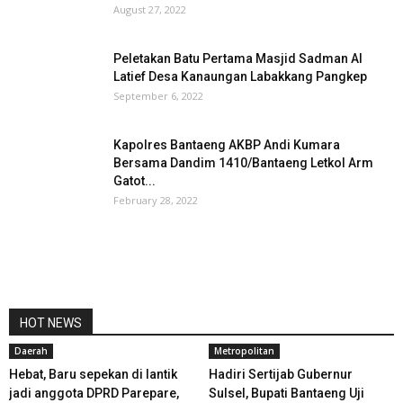
August 27, 2022
Peletakan Batu Pertama Masjid Sadman Al
Latief Desa Kanaungan Labakkang Pangkep
September 6, 2022
Kapolres Bantaeng AKBP Andi Kumara
Bersama Dandim 1410/Bantaeng Letkol Arm
Gatot...
February 28, 2022
HOT NEWS
Daerah
Metropolitan
Hebat, Baru sepekan di lantik
Hadiri Sertijab Gubernur
jadi anggota DPRD Parepare,
Sulsel, Bupati Bantaeng Uji