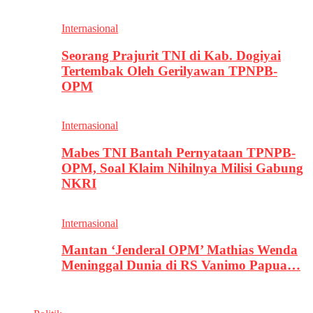
Internasional
Seorang Prajurit TNI di Kab. Dogiyai
Tertembak Oleh Gerilyawan TPNPB-
OPM
Internasional
Mabes TNI Bantah Pernyataan TPNPB-
OPM, Soal Klaim Nihilnya Milisi Gabung
NKRI
Internasional
Mantan ‘Jenderal OPM’ Mathias Wenda
Meninggal Dunia di RS Vanimo Papua…