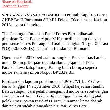
Share on Facebook
Tweet on Twitter
SPIONASE-NEWS.COM
BARRU –
Perintah Kapolres Barru
AKBP. Dr. H.Burhaman.SH.MH, Pelaku TO operasi sikat lipu
2018 segera ditangkap.
Tim Gabungan Intel dan Buser Polres Barru dibawah
pimpinan Kanit Buser Aipda M.Kasim di back up dengan
pers serse Polres Pinrang berhasil menangkap Target Operasi
(TO) (30/08/2018) pencurian Kendaraan Bermotor
Operasi sikat 2018 berhasil menangkap Ruslan alias Lande,
umur 48 thn pekerjaan tdk ada alamat jl.jampue Desa
Padakkalawa kab.pinrang. Barang bukti berupa sepeda
motor Yamaha vixion No.pol DP 2329 BE.
Berdasarkan laporan polisi nomor LP/162/VIII/2016/ res
barru tanggal 14 swptember 2016, tempat kejadian Rumkit
Barru, adapun cara pelaku mengambil motor tersebut dengan
cara merusak kunci kontak dgn menggunakan obeng plat,
pelaku merupakan residivis Curat,Curanmor lintas daerah
dan pelaku sudah diamankan dirutan Polres Barru.