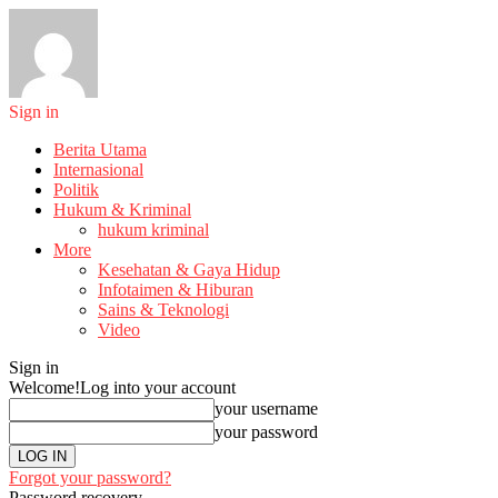
Sign in
Berita Utama
Internasional
Politik
Hukum & Kriminal
hukum kriminal
More
Kesehatan & Gaya Hidup
Infotaimen & Hiburan
Sains & Teknologi
Video
Sign in
Welcome!
Log into your account
your username
your password
Forgot your password?
Password recovery