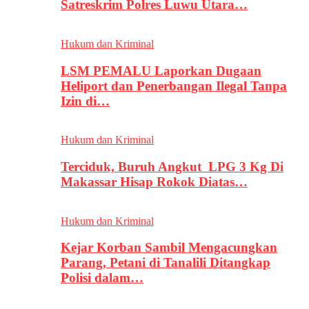
Satreskrim Polres Luwu Utara…
Hukum dan Kriminal
LSM PEMALU Laporkan Dugaan
Heliport dan Penerbangan Ilegal Tanpa
Izin di…
Hukum dan Kriminal
Terciduk, Buruh Angkut LPG 3 Kg Di
Makassar Hisap Rokok Diatas…
Hukum dan Kriminal
Kejar Korban Sambil Mengacungkan
Parang, Petani di Tanalili Ditangkap
Polisi dalam…