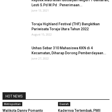
Kepsek Madrasah Ibtidaiyah Negeri 1 Gantaran,
Lesti S.Pd M.Pd : Penerimaan...
June 13, 2021
Toraja Highland Festival (THF) Bangkitkan
Pariwisata Toraja Utara Tahun 2022
August 15, 2022
Unhas Sebar 310 Mahasiswa KKN di 4
Kecamatan, Diharap Dorong Pemberdayaan...
June 27, 2022
HOT NEWS
Metropolitan
Daerah
Walikota Danny Pomanto
Kadernya Tertembak, PMII