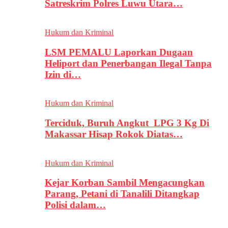
Satreskrim Polres Luwu Utara…
Hukum dan Kriminal
LSM PEMALU Laporkan Dugaan
Heliport dan Penerbangan Ilegal Tanpa
Izin di…
Hukum dan Kriminal
Terciduk, Buruh Angkut LPG 3 Kg Di
Makassar Hisap Rokok Diatas…
Hukum dan Kriminal
Kejar Korban Sambil Mengacungkan
Parang, Petani di Tanalili Ditangkap
Polisi dalam…