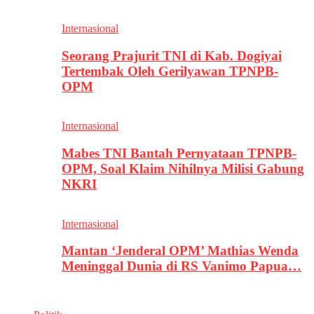
Internasional
Seorang Prajurit TNI di Kab. Dogiyai
Tertembak Oleh Gerilyawan TPNPB-
OPM
Internasional
Mabes TNI Bantah Pernyataan TPNPB-
OPM, Soal Klaim Nihilnya Milisi Gabung
NKRI
Internasional
Mantan ‘Jenderal OPM’ Mathias Wenda
Meninggal Dunia di RS Vanimo Papua…