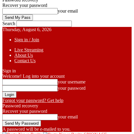
Recover your password
your email
Search
Thursday, August 6, 2026
Sign in / Join
Live Streaming
About Us
Contact Us
Sign in
Welcome! Log into your account
your username
your password
Forgot your password? Get help
Password recovery
Recover your password
your email
A password will be e-mailed to you.