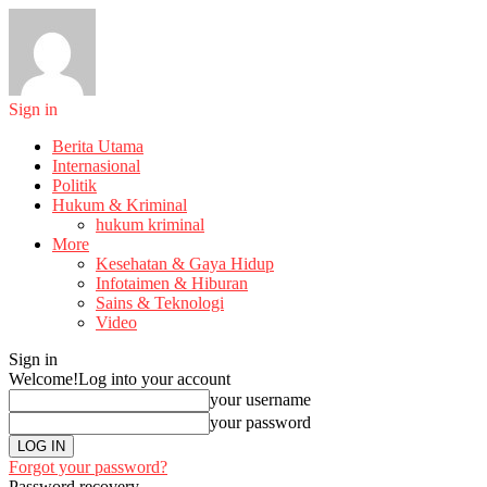
Sign in
Berita Utama
Internasional
Politik
Hukum & Kriminal
hukum kriminal
More
Kesehatan & Gaya Hidup
Infotaimen & Hiburan
Sains & Teknologi
Video
Sign in
Welcome!
Log into your account
your username
your password
Forgot your password?
Password recovery