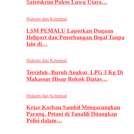
Satreskrim Polres Luwu Utara…
Hukum dan Kriminal
LSM PEMALU Laporkan Dugaan
Heliport dan Penerbangan Ilegal Tanpa
Izin di…
Hukum dan Kriminal
Terciduk, Buruh Angkut LPG 3 Kg Di
Makassar Hisap Rokok Diatas…
Hukum dan Kriminal
Kejar Korban Sambil Mengacungkan
Parang, Petani di Tanalili Ditangkap
Polisi dalam…