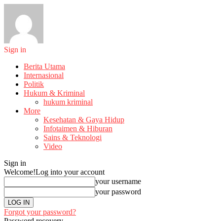
Sign in
Berita Utama
Internasional
Politik
Hukum & Kriminal
hukum kriminal
More
Kesehatan & Gaya Hidup
Infotaimen & Hiburan
Sains & Teknologi
Video
Sign in
Welcome!
Log into your account
your username
your password
Forgot your password?
Password recovery