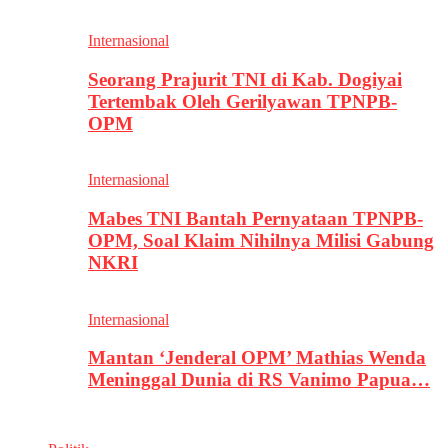
Internasional
Seorang Prajurit TNI di Kab. Dogiyai
Tertembak Oleh Gerilyawan TPNPB-
OPM
Internasional
Mabes TNI Bantah Pernyataan TPNPB-
OPM, Soal Klaim Nihilnya Milisi Gabung
NKRI
Internasional
Mantan ‘Jenderal OPM’ Mathias Wenda
Meninggal Dunia di RS Vanimo Papua…