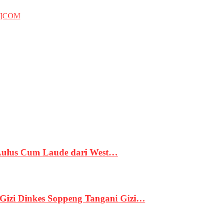
T]COM
 Lulus Cum Laude dari West…
izi Dinkes Soppeng Tangani Gizi…