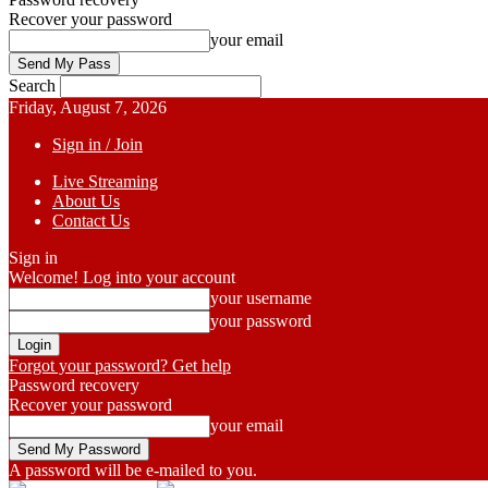
Recover your password
your email
Search
Friday, August 7, 2026
Sign in / Join
Live Streaming
About Us
Contact Us
Sign in
Welcome! Log into your account
your username
your password
Forgot your password? Get help
Password recovery
Recover your password
your email
A password will be e-mailed to you.