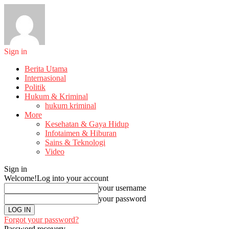
Sign in
Berita Utama
Internasional
Politik
Hukum & Kriminal
hukum kriminal
More
Kesehatan & Gaya Hidup
Infotaimen & Hiburan
Sains & Teknologi
Video
Sign in
Welcome!
Log into your account
your username
your password
Forgot your password?
Password recovery