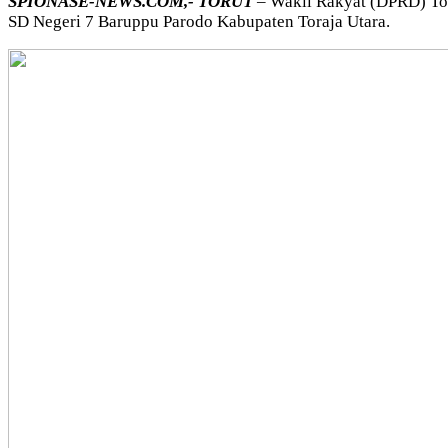
SPIONASE-NEWS.COM,- TORUT
– Wakil Rakyat (DPRD) Tora
SD Negeri 7 Baruppu Parodo Kabupaten Toraja Utara.