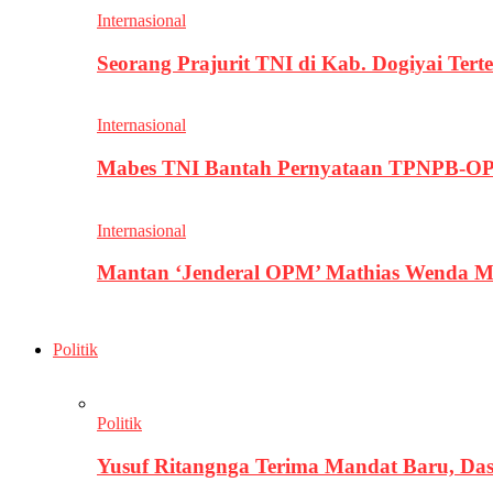
Internasional
Seorang Prajurit TNI di Kab. Dogiyai T
Internasional
Mabes TNI Bantah Pernyataan TPNPB-OPM
Internasional
Mantan ‘Jenderal OPM’ Mathias Wenda M
Politik
Politik
Yusuf Ritangnga Terima Mandat Baru, D