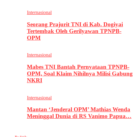
Internasional
Seorang Prajurit TNI di Kab. Dogiyai
Tertembak Oleh Gerilyawan TPNPB-
OPM
Internasional
Mabes TNI Bantah Pernyataan TPNPB-
OPM, Soal Klaim Nihilnya Milisi Gabung
NKRI
Internasional
Mantan ‘Jenderal OPM’ Mathias Wenda
Meninggal Dunia di RS Vanimo Papua…