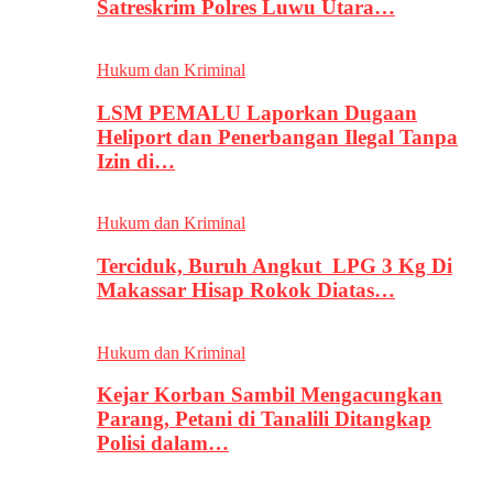
Satreskrim Polres Luwu Utara…
Hukum dan Kriminal
LSM PEMALU Laporkan Dugaan
Heliport dan Penerbangan Ilegal Tanpa
Izin di…
Hukum dan Kriminal
Terciduk, Buruh Angkut LPG 3 Kg Di
Makassar Hisap Rokok Diatas…
Hukum dan Kriminal
Kejar Korban Sambil Mengacungkan
Parang, Petani di Tanalili Ditangkap
Polisi dalam…