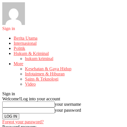
Sign in
Berita Utama
Internasional
Politik
Hukum & Kriminal
hukum kriminal
More
Kesehatan & Gaya Hidup
Infotaimen & Hiburan
Sains & Teknologi
Video
Sign in
Welcome!
Log into your account
your username
your password
Forgot your password?
Password recovery