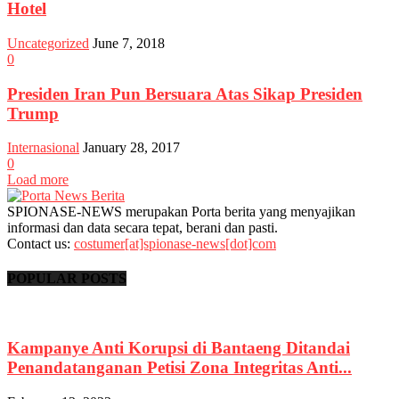
Hotel
Uncategorized
June 7, 2018
0
Presiden Iran Pun Bersuara Atas Sikap Presiden
Trump
Internasional
January 28, 2017
0
Load more
SPIONASE-NEWS merupakan Porta berita yang menyajikan
informasi dan data secara tepat, berani dan pasti.
Contact us:
costumer[at]spionase-news[dot]com
POPULAR POSTS
Kampanye Anti Korupsi di Bantaeng Ditandai
Penandatanganan Petisi Zona Integritas Anti...