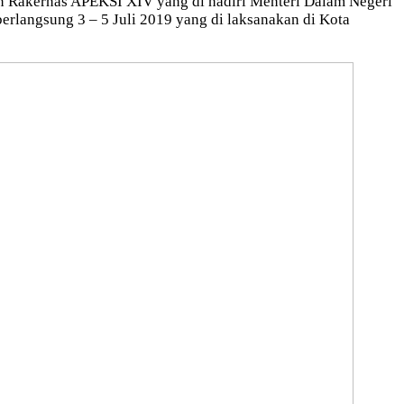
 Rakernas APEKSI XIV yang di hadiri Menteri Dalam Negeri
rlangsung 3 – 5 Juli 2019 yang di laksanakan di Kota