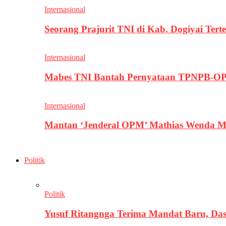
Internasional
Seorang Prajurit TNI di Kab. Dogiyai T
Internasional
Mabes TNI Bantah Pernyataan TPNPB-OPM
Internasional
Mantan ‘Jenderal OPM’ Mathias Wenda M
Politik
Politik
Yusuf Ritangnga Terima Mandat Baru, D