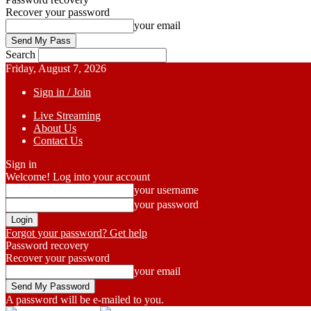
Recover your password
your email
Search
Friday, August 7, 2026
Sign in / Join
Live Streaming
About Us
Contact Us
Sign in
Welcome! Log into your account
your username
your password
Forgot your password? Get help
Password recovery
Recover your password
your email
A password will be e-mailed to you.