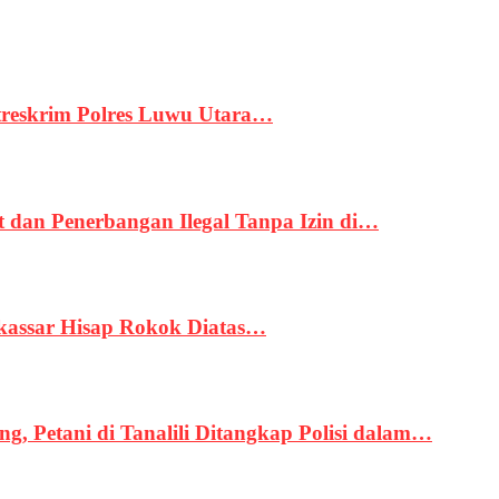
treskrim Polres Luwu Utara…
an Penerbangan Ilegal Tanpa Izin di…
kassar Hisap Rokok Diatas…
, Petani di Tanalili Ditangkap Polisi dalam…