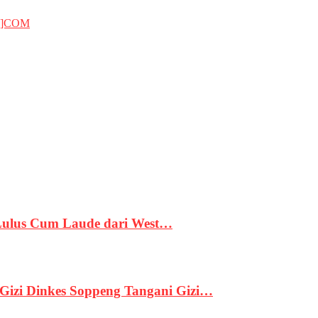
T]COM
 Lulus Cum Laude dari West…
izi Dinkes Soppeng Tangani Gizi…