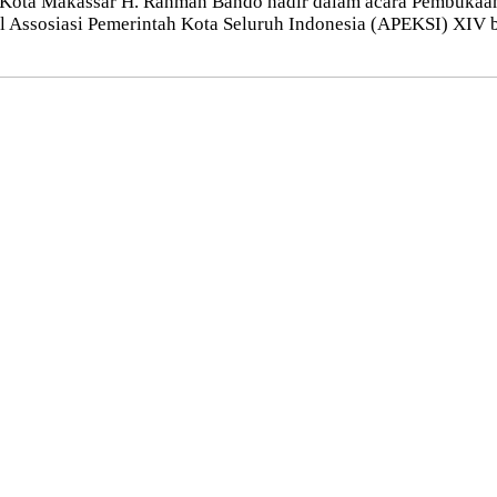
 Kota Makassar H. Rahman Bando hadir dalam acara Pembukaan
Assosiasi Pemerintah Kota Seluruh Indonesia (APEKSI) XIV be