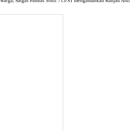
warga, Satgas Pamtas Yonif 713/ST mengamankan Ranjau Anti T