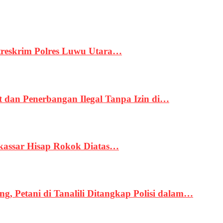
treskrim Polres Luwu Utara…
an Penerbangan Ilegal Tanpa Izin di…
kassar Hisap Rokok Diatas…
, Petani di Tanalili Ditangkap Polisi dalam…