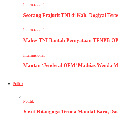
Internasional
Seorang Prajurit TNI di Kab. Dogiyai T
Internasional
Mabes TNI Bantah Pernyataan TPNPB-OPM
Internasional
Mantan ‘Jenderal OPM’ Mathias Wenda M
Politik
Politik
Yusuf Ritangnga Terima Mandat Baru, D