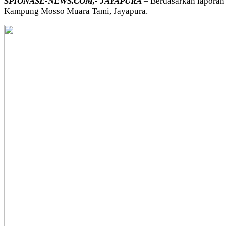
SPIONASE-NEWS.COM,- JAYAPURA
– Berdasarkan laporan 
Kampung Mosso Muara Tami, Jayapura.