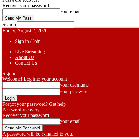
Recover your password
your email
Search
Friday, August 7, 2026
Sign in / Join
Live Streaming
About Us
Contact Us
Sign in
Welcome! Log into your account
your username
your password
Forgot your password? Get help
Password recovery
Recover your password
your email
A password will be e-mailed to you.