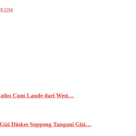
T]COM
 Lulus Cum Laude dari West…
izi Dinkes Soppeng Tangani Gizi…