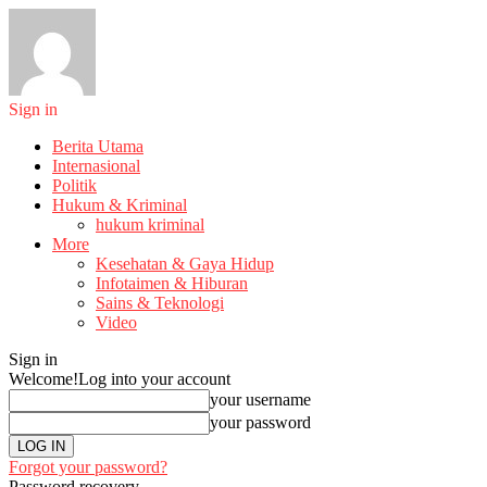
Sign in
Berita Utama
Internasional
Politik
Hukum & Kriminal
hukum kriminal
More
Kesehatan & Gaya Hidup
Infotaimen & Hiburan
Sains & Teknologi
Video
Sign in
Welcome!
Log into your account
your username
your password
Forgot your password?
Password recovery