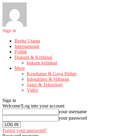
Sign in
Berita Utama
Internasional
Politik
Hukum & Kriminal
hukum kriminal
More
Kesehatan & Gaya Hidup
Infotaimen & Hiburan
Sains & Teknologi
Video
Sign in
Welcome!
Log into your account
your username
your password
Forgot your password?
Password recovery