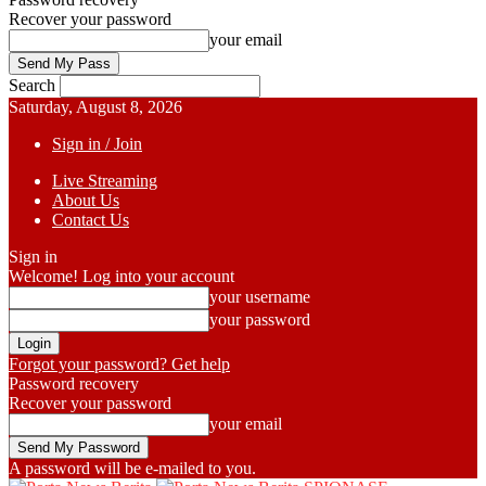
Recover your password
your email
Search
Saturday, August 8, 2026
Sign in / Join
Live Streaming
About Us
Contact Us
Sign in
Welcome! Log into your account
your username
your password
Forgot your password? Get help
Password recovery
Recover your password
your email
A password will be e-mailed to you.