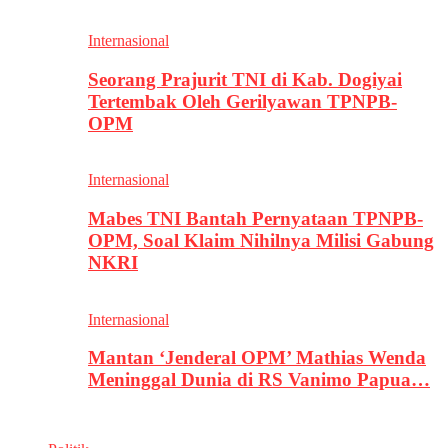
Internasional
Seorang Prajurit TNI di Kab. Dogiyai
Tertembak Oleh Gerilyawan TPNPB-
OPM
Internasional
Mabes TNI Bantah Pernyataan TPNPB-
OPM, Soal Klaim Nihilnya Milisi Gabung
NKRI
Internasional
Mantan ‘Jenderal OPM’ Mathias Wenda
Meninggal Dunia di RS Vanimo Papua…