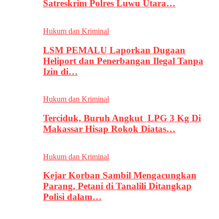
Satreskrim Polres Luwu Utara…
Hukum dan Kriminal
LSM PEMALU Laporkan Dugaan
Heliport dan Penerbangan Ilegal Tanpa
Izin di…
Hukum dan Kriminal
Terciduk, Buruh Angkut LPG 3 Kg Di
Makassar Hisap Rokok Diatas…
Hukum dan Kriminal
Kejar Korban Sambil Mengacungkan
Parang, Petani di Tanalili Ditangkap
Polisi dalam…