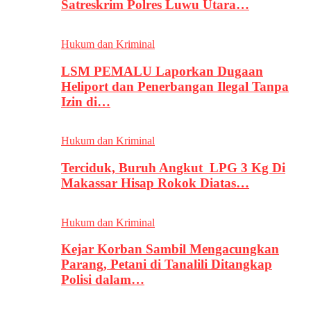
Satreskrim Polres Luwu Utara…
Hukum dan Kriminal
LSM PEMALU Laporkan Dugaan
Heliport dan Penerbangan Ilegal Tanpa
Izin di…
Hukum dan Kriminal
Terciduk, Buruh Angkut LPG 3 Kg Di
Makassar Hisap Rokok Diatas…
Hukum dan Kriminal
Kejar Korban Sambil Mengacungkan
Parang, Petani di Tanalili Ditangkap
Polisi dalam…