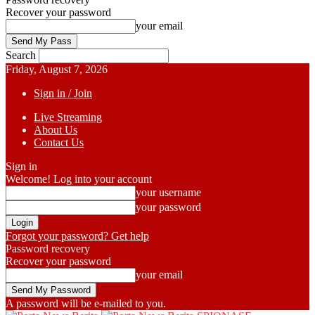
Recover your password
your email
Search
Friday, August 7, 2026
Sign in / Join
Live Streaming
About Us
Contact Us
Sign in
Welcome! Log into your account
your username
your password
Forgot your password? Get help
Password recovery
Recover your password
your email
A password will be e-mailed to you.