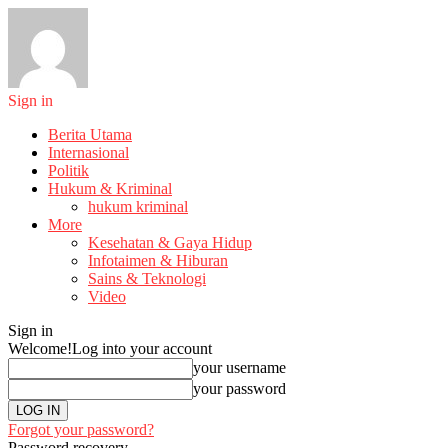
Sign in
Berita Utama
Internasional
Politik
Hukum & Kriminal
hukum kriminal
More
Kesehatan & Gaya Hidup
Infotaimen & Hiburan
Sains & Teknologi
Video
Sign in
Welcome!
Log into your account
your username
your password
Forgot your password?
Password recovery