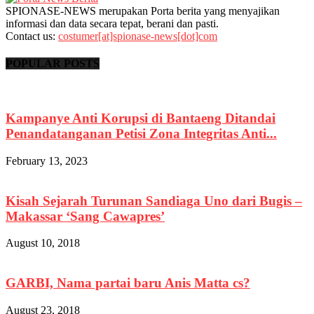
SPIONASE-NEWS merupakan Porta berita yang menyajikan
informasi dan data secara tepat, berani dan pasti.
Contact us:
costumer[at]spionase-news[dot]com
POPULAR POSTS
Kampanye Anti Korupsi di Bantaeng Ditandai
Penandatanganan Petisi Zona Integritas Anti...
February 13, 2023
Kisah Sejarah Turunan Sandiaga Uno dari Bugis –
Makassar ‘Sang Cawapres’
August 10, 2018
GARBI, Nama partai baru Anis Matta cs?
August 23, 2018