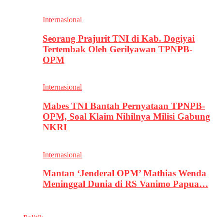
Internasional
Seorang Prajurit TNI di Kab. Dogiyai
Tertembak Oleh Gerilyawan TPNPB-
OPM
Internasional
Mabes TNI Bantah Pernyataan TPNPB-
OPM, Soal Klaim Nihilnya Milisi Gabung
NKRI
Internasional
Mantan ‘Jenderal OPM’ Mathias Wenda
Meninggal Dunia di RS Vanimo Papua…