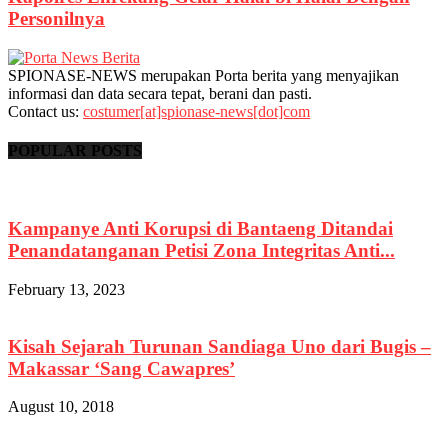
Personilnya
SPIONASE-NEWS merupakan Porta berita yang menyajikan
informasi dan data secara tepat, berani dan pasti.
Contact us:
costumer[at]spionase-news[dot]com
POPULAR POSTS
Kampanye Anti Korupsi di Bantaeng Ditandai
Penandatanganan Petisi Zona Integritas Anti...
February 13, 2023
Kisah Sejarah Turunan Sandiaga Uno dari Bugis –
Makassar ‘Sang Cawapres’
August 10, 2018