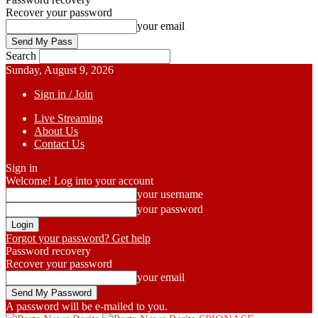
Recover your password
your email
Search
Sunday, August 9, 2026
Sign in / Join
Live Streaming
About Us
Contact Us
Sign in
Welcome! Log into your account
your username
your password
Forgot your password? Get help
Password recovery
Recover your password
your email
A password will be e-mailed to you.