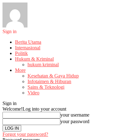
Sign in
Berita Utama
Internasional
Politik
Hukum & Kriminal
hukum kriminal
More
Kesehatan & Gaya Hidup
Infotaimen & Hiburan
Sains & Teknologi
Video
Sign in
Welcome!
Log into your account
your username
your password
Forgot your password?
Password recovery