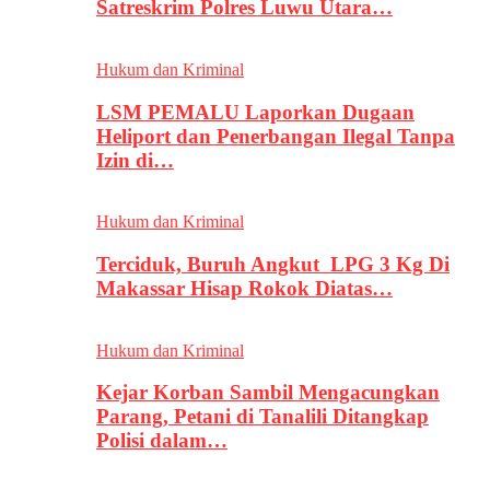
Satreskrim Polres Luwu Utara…
Hukum dan Kriminal
LSM PEMALU Laporkan Dugaan
Heliport dan Penerbangan Ilegal Tanpa
Izin di…
Hukum dan Kriminal
Terciduk, Buruh Angkut LPG 3 Kg Di
Makassar Hisap Rokok Diatas…
Hukum dan Kriminal
Kejar Korban Sambil Mengacungkan
Parang, Petani di Tanalili Ditangkap
Polisi dalam…