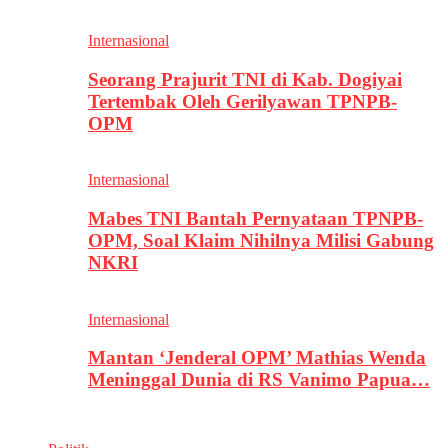
Internasional
Seorang Prajurit TNI di Kab. Dogiyai
Tertembak Oleh Gerilyawan TPNPB-
OPM
Internasional
Mabes TNI Bantah Pernyataan TPNPB-
OPM, Soal Klaim Nihilnya Milisi Gabung
NKRI
Internasional
Mantan ‘Jenderal OPM’ Mathias Wenda
Meninggal Dunia di RS Vanimo Papua…