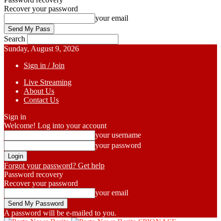
Recover your password
your email
Search
Sunday, August 9, 2026
Sign in / Join
Live Streaming
About Us
Contact Us
Sign in
Welcome! Log into your account
your username
your password
Forgot your password? Get help
Password recovery
Recover your password
your email
A password will be e-mailed to you.