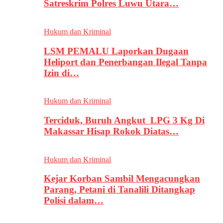
Satreskrim Polres Luwu Utara…
Hukum dan Kriminal
LSM PEMALU Laporkan Dugaan
Heliport dan Penerbangan Ilegal Tanpa
Izin di…
Hukum dan Kriminal
Terciduk, Buruh Angkut LPG 3 Kg Di
Makassar Hisap Rokok Diatas…
Hukum dan Kriminal
Kejar Korban Sambil Mengacungkan
Parang, Petani di Tanalili Ditangkap
Polisi dalam…