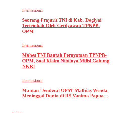
Internasional
Seorang Prajurit TNI di Kab. Dogiyai
Tertembak Oleh Gerilyawan TPNPB-
OPM
Internasional
Mabes TNI Bantah Pernyataan TPNPB-
OPM, Soal Klaim Nihilnya Milisi Gabung
NKRI
Internasional
Mantan ‘Jenderal OPM’ Mathias Wenda
Meninggal Dunia di RS Vanimo Papua…