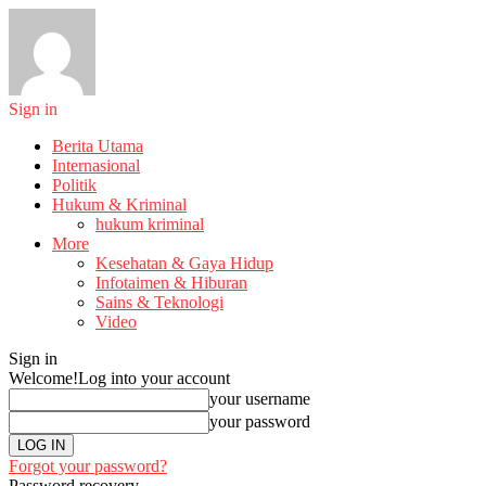
Sign in
Berita Utama
Internasional
Politik
Hukum & Kriminal
hukum kriminal
More
Kesehatan & Gaya Hidup
Infotaimen & Hiburan
Sains & Teknologi
Video
Sign in
Welcome!
Log into your account
your username
your password
Forgot your password?
Password recovery