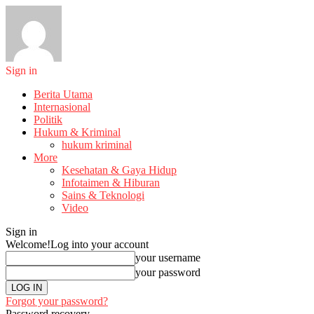
Sign in
Berita Utama
Internasional
Politik
Hukum & Kriminal
hukum kriminal
More
Kesehatan & Gaya Hidup
Infotaimen & Hiburan
Sains & Teknologi
Video
Sign in
Welcome!
Log into your account
your username
your password
Forgot your password?
Password recovery