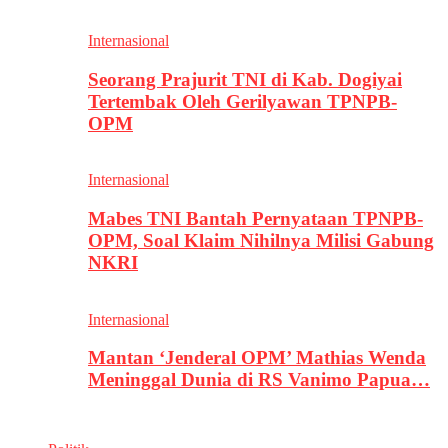
Internasional
Seorang Prajurit TNI di Kab. Dogiyai
Tertembak Oleh Gerilyawan TPNPB-
OPM
Internasional
Mabes TNI Bantah Pernyataan TPNPB-
OPM, Soal Klaim Nihilnya Milisi Gabung
NKRI
Internasional
Mantan ‘Jenderal OPM’ Mathias Wenda
Meninggal Dunia di RS Vanimo Papua…