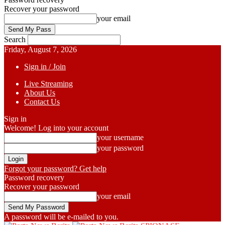
Recover your password
your email
Search
Friday, August 7, 2026
Sign in / Join
Live Streaming
About Us
Contact Us
Sign in
Welcome! Log into your account
your username
your password
Forgot your password? Get help
Password recovery
Recover your password
your email
A password will be e-mailed to you.