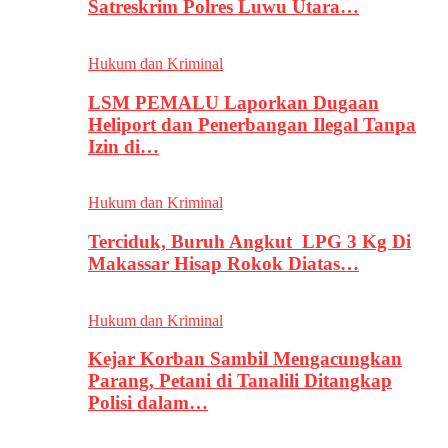
Satreskrim Polres Luwu Utara…
Hukum dan Kriminal
LSM PEMALU Laporkan Dugaan
Heliport dan Penerbangan Ilegal Tanpa
Izin di…
Hukum dan Kriminal
Terciduk, Buruh Angkut LPG 3 Kg Di
Makassar Hisap Rokok Diatas…
Hukum dan Kriminal
Kejar Korban Sambil Mengacungkan
Parang, Petani di Tanalili Ditangkap
Polisi dalam…