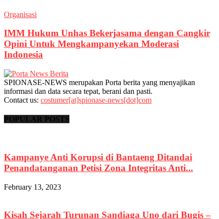
Organisasi
IMM Hukum Unhas Bekerjasama dengan Cangkir
Opini Untuk Mengkampanyekan Moderasi
Indonesia
SPIONASE-NEWS merupakan Porta berita yang menyajikan
informasi dan data secara tepat, berani dan pasti.
Contact us:
costumer[at]spionase-news[dot]com
POPULAR POSTS
Kampanye Anti Korupsi di Bantaeng Ditandai
Penandatanganan Petisi Zona Integritas Anti...
February 13, 2023
Kisah Sejarah Turunan Sandiaga Uno dari Bugis –