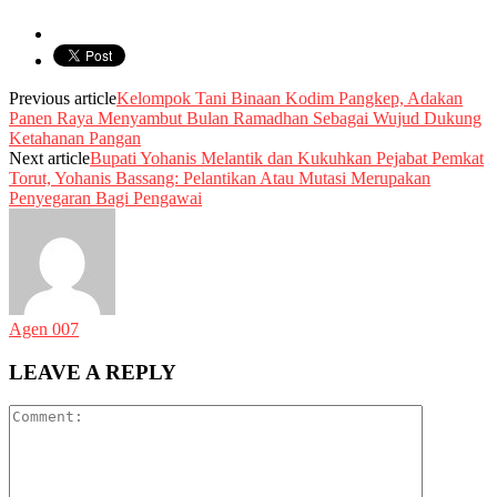
Previous article
Kelompok Tani Binaan Kodim Pangkep, Adakan
Panen Raya Menyambut Bulan Ramadhan Sebagai Wujud Dukung
Ketahanan Pangan
Next article
Bupati Yohanis Melantik dan Kukuhkan Pejabat Pemkat
Torut, Yohanis Bassang: Pelantikan Atau Mutasi Merupakan
Penyegaran Bagi Pengawai
Agen 007
LEAVE A REPLY