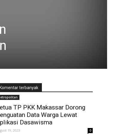
in
un
Komentar terbanyak
etropolitan
etua TP PKK Makassar Dorong
enguatan Data Warga Lewat
plikasi Dasawisma
gust 19, 2023
0