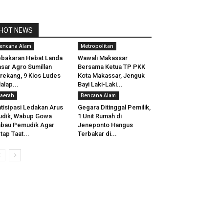
HOT NEWS
encana Alam
Metropolitan
bakaran Hebat Landa
Wawali Makassar
sar Agro Sumillan
Bersama Ketua TP PKK
rekang, 9 Kios Ludes
Kota Makassar, Jenguk
lalap...
Bayi Laki-Laki...
aerah
Bencana Alam
tisipasi Ledakan Arus
Gegara Ditinggal Pemilik,
udik, Wabup Gowa
1 Unit Rumah di
bau Pemudik Agar
Jeneponto Hangus
tap Taat...
Terbakar di...