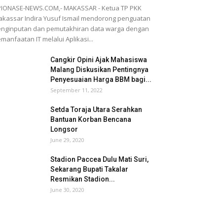
IONASE-NEWS.COM,- MAKASSAR - Ketua TP PKK
kassar Indira Yusuf Ismail mendorong penguatan
nginputan dan pemutakhiran data warga dengan
manfaatan IT melalui Aplikasi...
Cangkir Opini Ajak Mahasiswa
Malang Diskusikan Pentingnya
Penyesuaian Harga BBM bagi...
September 11, 2022
Setda Toraja Utara Serahkan
Bantuan Korban Bencana
Longsor
June 29, 2020
Stadion Paccea Dulu Mati Suri,
Sekarang Bupati Takalar
Resmikan Stadion...
June 30, 2020