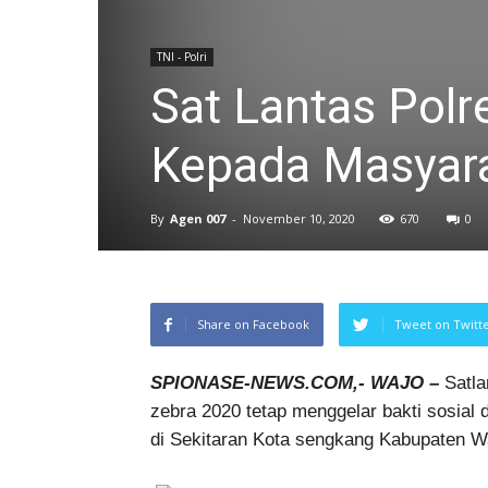
TNI - Polri
Sat Lantas Polr
Kepada Masyara
By
Agen 007
-
November 10, 2020
670
0
Share on Facebook
Tweet on Twitt
SPIONASE-NEWS.COM,- WAJO –
Satla
zebra 2020 tetap menggelar bakti sosia
di Sekitaran Kota sengkang Kabupaten Wa