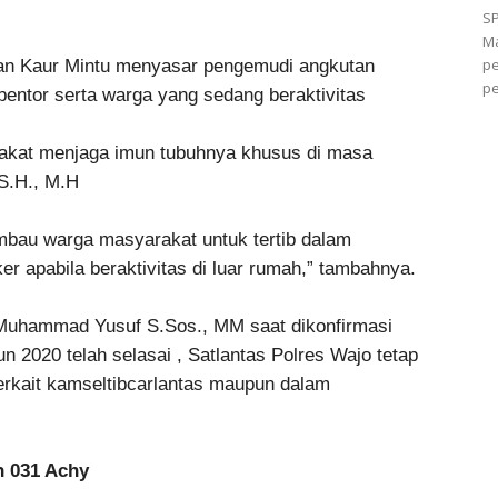
SP
Ma
pe
,dan Kaur Mintu menyasar pengemudi angkutan
pe
entor serta warga yang sedang beraktivitas
rakat menjaga imun tubuhnya khusus di masa
 S.H., M.H
imbau warga masyarakat untuk tertib dalam
 apabila beraktivitas di luar rumah,” tambahnya.
 Muhammad Yusuf S.Sos., MM saat dikonfirmasi
 2020 telah selasai , Satlantas Polres Wajo tetap
terkait kamseltibcarlantas maupun dalam
n 031 Achy