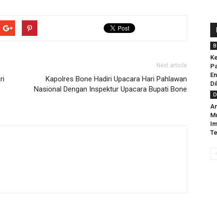
B
Ke
Next article
Pa
En
ri
Kapolres Bone Hadiri Upacara Hari Pahlawan
Di
Nasional Dengan Inspektur Upacara Bupati Bone
D
An
M
Im
Te