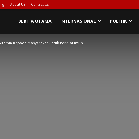
ing
About Us
Contact Us
BERITA UTAMA
INTERNASIONAL
POLITIK
 Vitamin Kepada Masyarakat Untuk Perkuat Imun