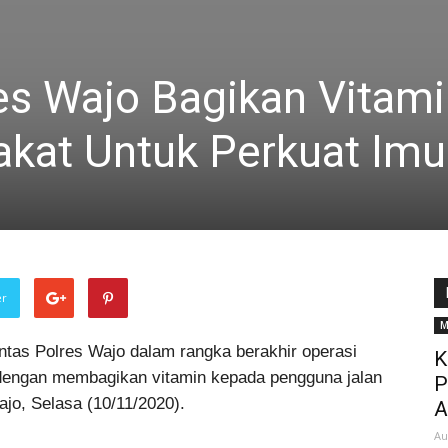
es Wajo Bagikan Vitam
kat Untuk Perkuat Im
er
M
ntas Polres Wajo dalam rangka berakhir operasi
K
l dengan membagikan vitamin kepada pengguna jalan
P
jo, Selasa (10/11/2020).
A
Au