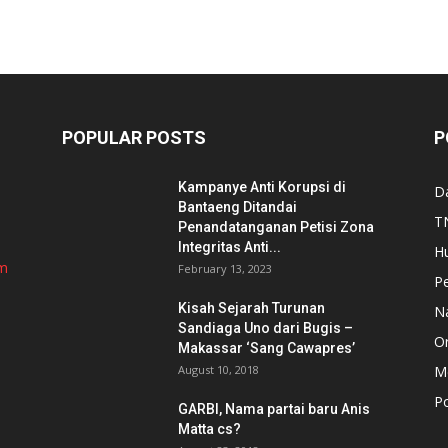
POPULAR POSTS
P
Kampanye Anti Korupsi di
D
Bantaeng Ditandai
TN
Penandatanganan Petisi Zona
Integritas Anti...
H
om
February 13, 2023
P
Kisah Sejarah Turunan
N
Sandiaga Uno dari Bugis –
Or
Makassar ‘Sang Cawapres’
August 10, 2018
Me
Po
GARBI, Nama partai baru Anis
Matta cs?