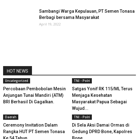
Sambangi Warga Kepulauan, PT Semen Tonasa
Berbagi bersama Masyarakat
April 19, 2022
HOT NEWS
Uncategorized
TNI - Polri
Percobaan Pembobolan Mesin
Satgas Yonif RK 115/ML Terus
Anjungan Tunai Mandiri (ATM)
Menjaga Kesehatan
BRI Berhasil Di Gagalkan.
Masyarakat Papua Sebagai
Wujud...
Daerah
TNI - Polri
Ceremony Invitation Dalam
Di Sela Aksi Damai Ormas di
Rangka HUT PT Semen Tonasa
Gedung DPRD Bone, Kapolres
Ke 54 Tahun
Bone...