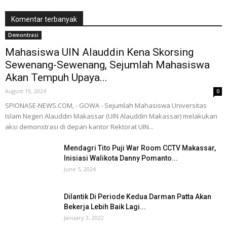
Komentar terbanyak
Demontrasi
Mahasiswa UIN Alauddin Kena Skorsing
Sewenang-Sewenang, Sejumlah Mahasiswa
Akan Tempuh Upaya...
August 19, 2024
0
SPIONASE-NEWS.COM, - GOWA - Sejumlah Mahasiswa Universitas
Islam Negeri Alauddin Makassar (UIN Alauddin Makassar) melakukan
aksi demonstrasi di depan kantor Rektorat UIN...
Mendagri Tito Puji War Room CCTV Makassar,
Inisiasi Walikota Danny Pomanto...
June 5, 2024
Dilantik Di Periode Kedua Darman Patta Akan
Bekerja Lebih Baik Lagi...
January 3, 2022