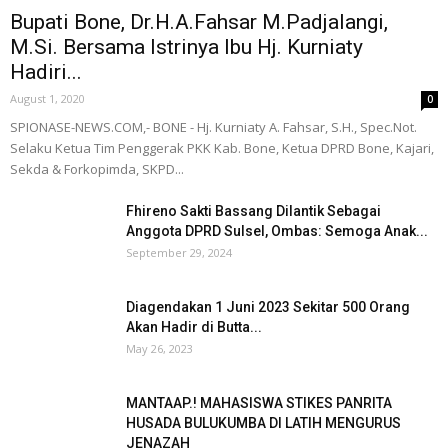
Bupati Bone, Dr.H.A.Fahsar M.Padjalangi,
M.Si. Bersama Istrinya Ibu Hj. Kurniaty
Hadiri...
August 1, 2020
0
SPIONASE-NEWS.COM,- BONE - Hj. Kurniaty A. Fahsar, S.H., Spec.Not.
Selaku Ketua Tim Penggerak PKK Kab. Bone, Ketua DPRD Bone, Kajari,
Sekda & Forkopimda, SKPD...
Fhireno Sakti Bassang Dilantik Sebagai
Anggota DPRD Sulsel, Ombas: Semoga Anak...
September 29, 2024
Diagendakan 1 Juni 2023 Sekitar 500 Orang
Akan Hadir di Butta...
May 26, 2023
MANTAAP.! MAHASISWA STIKES PANRITA
HUSADA BULUKUMBA DI LATIH MENGURUS
JENAZAH