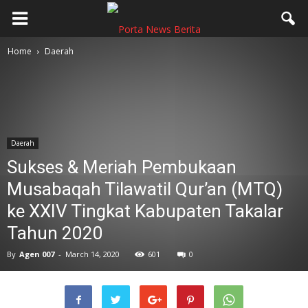
Home
Daerah
Daerah
Sukses & Meriah Pembukaan
Musabaqah Tilawatil Qur’an (MTQ)
ke XXIV Tingkat Kabupaten Takalar
Tahun 2020
By
Agen 007
-
March 14, 2020
601
0